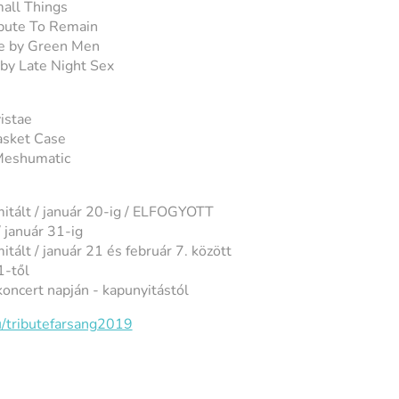
mall Things
ibute To Remain
ve by Green Men
by Late Night Sex
vistae
asket Case
Meshumatic
mitált / január 20-ig / ELFOGYOTT
/ január 31-ig
itált / január 21 és február 7. között
 1-től
koncert napján - kapunyitástól
hu/tributefarsang2019