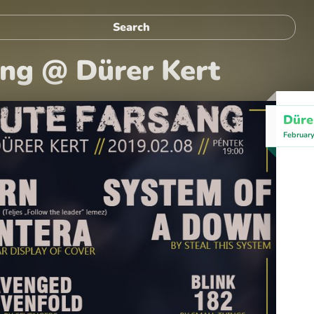
ang @ Dürer Kert
Düre
Februar