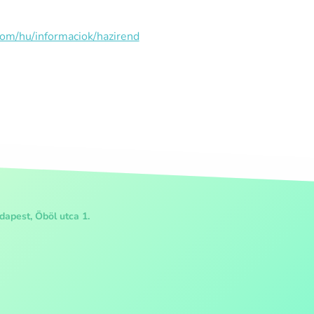
com/hu/informaciok/hazirend
apest, Öböl utca 1.