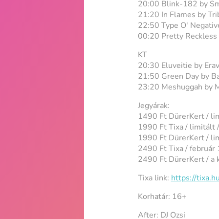
20:00 Blink-182 by S
21:20 In Flames by Tr
22:50 Type O' Negati
00:20 Pretty Reckless 
KT
20:30 Eluveitie by Era
21:50 Green Day by B
23:20 Meshuggah by 
Jegyárak:
1490 Ft DürerKert / li
1990 Ft Tixa / limitált 
1990 Ft DürerKert / lim
2490 Ft Tixa / február
2490 Ft DürerKert / a 
Tixa link:
https://tixa.
Korhatár: 16+
After: DJ Ozsi