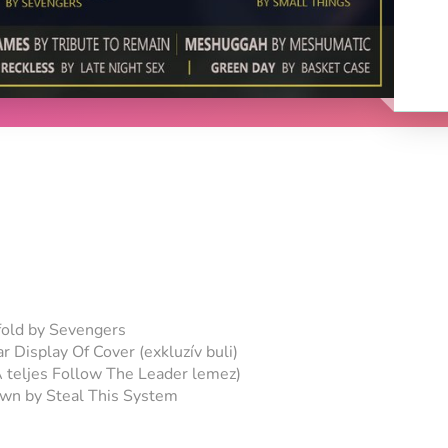
old by Sevengers
 Display Of Cover (exkluzív buli)
 teljes Follow The Leader lemez)
wn by Steal This System