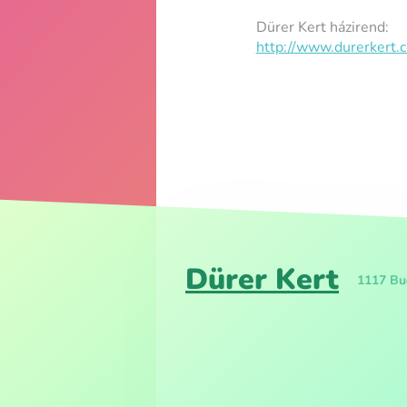
Dürer Kert házirend:
http://www.durerkert.
Dürer Kert
1117 Bud