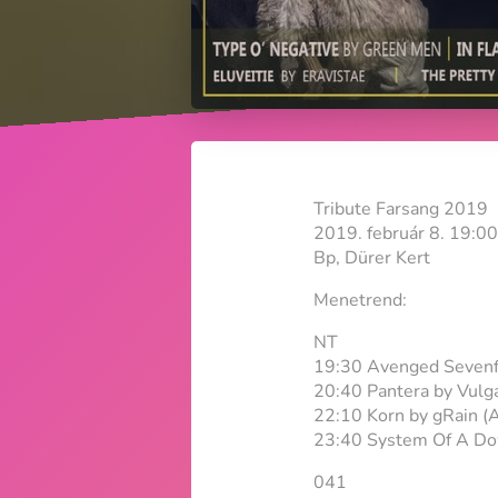
Tribute Farsang 2019
2019. február 8. 19:00
Bp, Dürer Kert
Menetrend:
NT
19:30 Avenged Sevenf
20:40 Pantera by Vulgar
22:10 Korn by gRain (A
23:40 System Of A Do
041