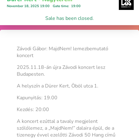
November 18, 2025 19:00
Gate time
:
19:00
Sale has been closed.
Závodi Gábor: MajdNem! lemezbemutató
koncert
2025.11.18-án újra Závodi koncert lesz
Budapesten.
A helyszín a Dürer Kert, Öböl utca 1.
Kapunyitás: 19.00
Kezdés: 20:00
A koncert ezúttal a tavaly megjelent
szólólemez, a „MajdNem!” dalaira épül, de a
tizenegy évvel ezelőtti Závodi 50 Hang című