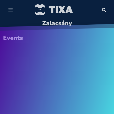
Zalacsány
Events