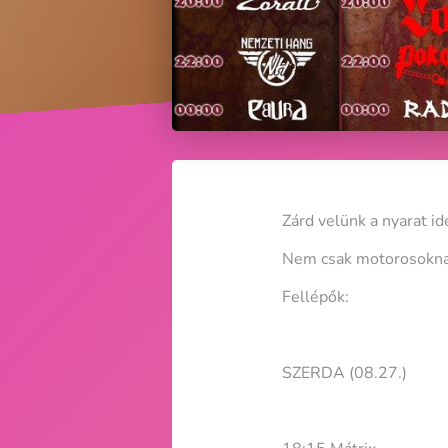
Zárd velünk a nyarat i
Nem csak motorosokna
Fellépők:
SZERDA (08.27.)