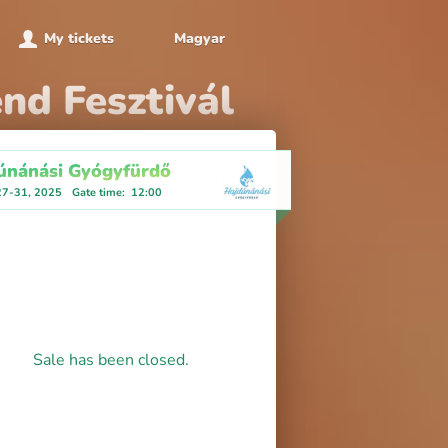
My tickets
Magyar
nd Fesztivál
únánási Gyógyfürdő
27-31, 2025
Gate time
:
12:00
Sale has been closed.