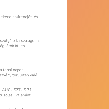
ekend házirendjét, és
 szolgáló karszalagot az
ági őrök ki- és
 a többi napon
ezvény területén való
025. AUGUSZTUS 31.
tusolási, valamint