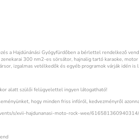
őzés a Hajdúnánási Gyógyfürdőben a bérlettel rendelkező ven
zenekarai 300 nm2-es sörsátor, hajnalig tartó karaoke, motor k
rsor, izgalmas vetélkedők és egyéb programok várják idén is l
r alatt szülői felügyelettel ingyen látogatható!
eményünket, hogy minden friss infóról, kedvezményről azonnal
/events/s/xvii-hajdunanasi-moto-rock-wee/616581360940314
kend