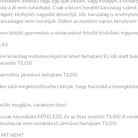
setében, köteles vagy egy újat váltani, vagy elhagyni a rendez
ásra át nem ruházható. Csak a kézen hordott karszalag számí
lvágott, kézfejnél nagyobb átmérőjű, stb. karszalag is érvényte
 karszalagot nem cseréljük. Ebben az esetben sajnos kénytelen l
nem töltött gyermekek a rendezvényt felnőtt kísérővel ingyene
LÁS
re kizárólag motorkerékpárral lehet behajtani! Ez idő alatt bu
vezetés TILOS!
ármiféle járművel behajtani TILOS!
n való megközelítéséhez kérjük, hogy használd a tömegközle
lőtt megállni, várakozni tilos!
ósisak használata KÖTELEZŐ, és az ittas vezetés TILOS! A rend
tosítással nem rendelkező járművel behajtani TILOS!
 MIT NEM?