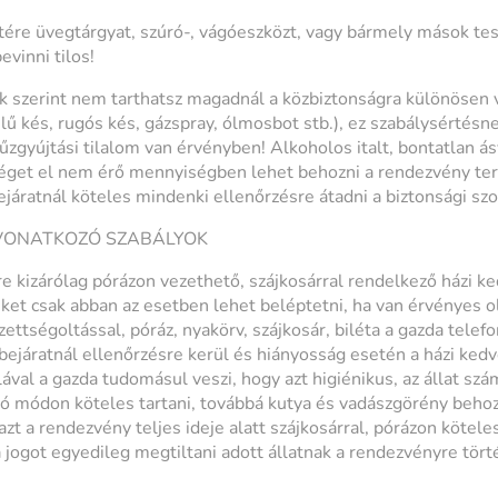
ére üvegtárgyat, szúró-, vágóeszközt, vagy bármely mások tes
evinni tilos!
k szerint nem tarthatsz magadnál a közbiztonságra különösen v
ű kés, rugós kés, gázspray, ólmosbot stb.), ez szabálysértésn
zgyújtási tilalom van érvényben! Alkoholos italt, bontatlan ás
get el nem érő mennyiségben lehet behozni a rendezvény terü
járatnál köteles mindenki ellenőrzésre átadni a biztonsági szo
 VONATKOZÓ SZABÁLYOK
e kizárólag pórázon vezethető, szájkosárral rendelkező házi k
ket csak abban az esetben lehet beléptetni, ha van érvényes ol
ttségoltással, póráz, nyakörv, szájkosár, biléta a gazda telef
ejáratnál ellenőrzésre kerül és hiányosság esetén a házi ked
val a gazda tudomásul veszi, hogy azt higiénikus, az állat szá
ó módon köteles tartani, továbbá kutya és vadászgörény behoz
zt a rendezvény teljes ideje alatt szájkosárral, pórázon kötele
 jogot egyedileg megtiltani adott állatnak a rendezvényre tört