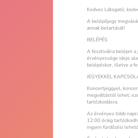
Kedves Látogató, kedv
A belépőjegy megvásár
annak betartását!
BELÉPÉS
A fesztiválra belépni a
érvényessége ideje alat
belépéskor, illetve a f
JEGYEKKEL KAPCSOL
Koncertjeggyel, koncert
megváltástól lehet; ez
tartózkodásra.
Az érvényes több napr
12:00 óráig tartózkodha
ingyen fürdőzési lehető