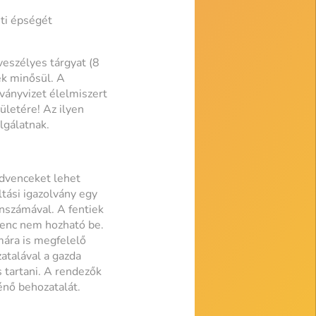
ti épségét
eszélyes tárgyat (8
ek minősül. A
ványvizet élelmiszert
letére! Az ilyen
lgálatnak.
edvenceket lehet
tási igazolvány egy
onszámával. A fentiek
venc nem hozható be.
mára is megfelelő
atalával a gazda
s tartani. A rendezők
énő behozatalát.