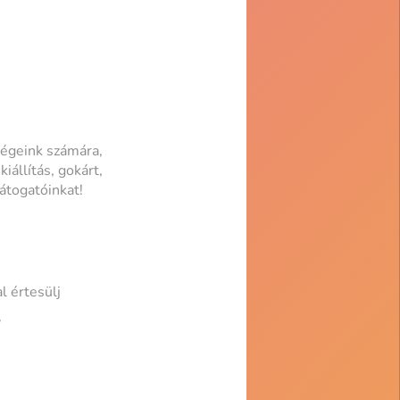
dégeink számára,
iállítás, gokárt,
átogatóinkat!
 értesülj
/