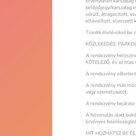
Érvénytelen karszalag e
belépőjegy/karszalag m
sérült, átragasztott, e
eltávolított, elveszett
Tizedik életévüket be 
KÖZLEKEDÉS, PARKO
A rendezvény helyszíné
KÖTELEZŐ, és az ittas 
A rendezvény sátorba b
A rendezvény más módo
vagy személyautót.
A rendezvény bejárata e
A felvonulás alatt buk
érvényes felelősségbiz
MIT HOZHATSZ BE ÉS