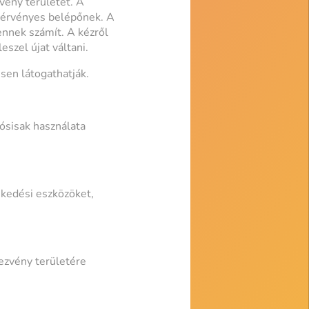
vény területét. A
t érvényes belépőnek. A
lennek számít. A kézről
eszel újat váltani.
sen látogathatják.
kósisak használata
kedési eszközöket,
ezvény területére