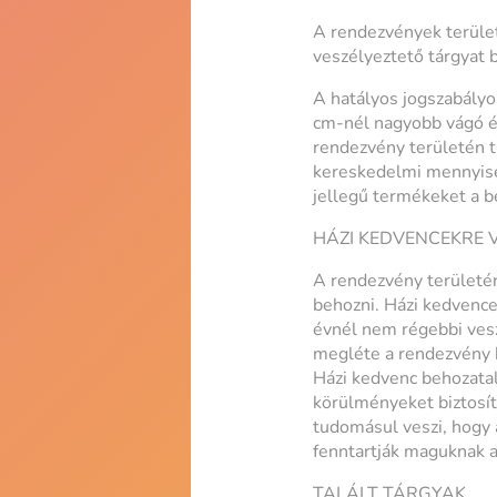
A rendezvények terület
veszélyeztető tárgyat b
A hatályos jogszabályo
cm-nél nagyobb vágó él
rendezvény területén tű
kereskedelmi mennyisé
jellegű termékeket a be
HÁZI KEDVENCEKRE
A rendezvény területér
behozni. Házi kedvence
évnél nem régebbi vesze
megléte a rendezvény b
Házi kedvenc behozatalá
körülményeket biztosít
tudomásul veszi, hogy a
fenntartják maguknak a
TALÁLT TÁRGYAK