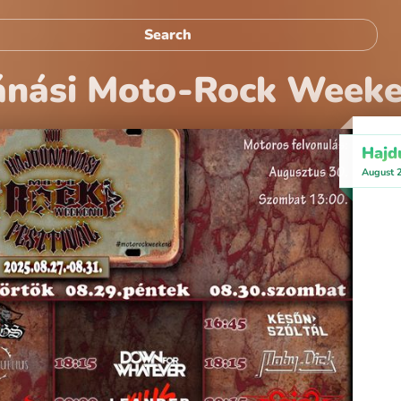
ánási Moto-Rock Weeke
Hajd
August 