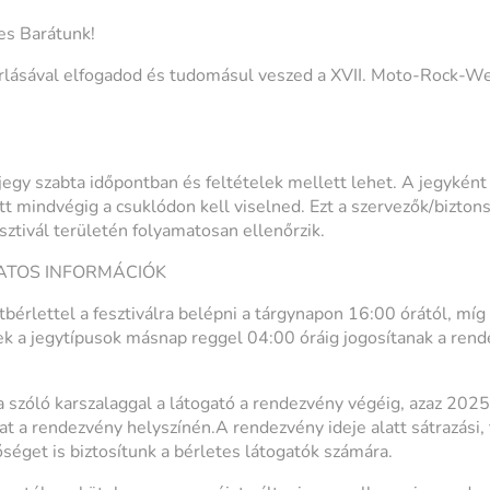
es Barátunk!
lásával elfogadod és tudomásul veszed a XVII. Moto-Rock-We
 jegy szabta időpontban és feltételek mellett lehet. A jegyként
t mindvégig a csuklódon kell viselned. Ezt a szervezők/biztons
esztivál területén folyamatosan ellenőrzik.
ATOS INFORMÁCIÓK
bérlettel a fesztiválra belépni a tárgynapon 16:00 órától, míg
ek a jegytípusok másnap reggel 04:00 óráig jogosítanak a rend
a szóló karszalaggal a látogató a rendezvény végéig, azaz 2
t a rendezvény helyszínén.A rendezvény ideje alatt sátrazási, 
séget is biztosítunk a bérletes látogatók számára.