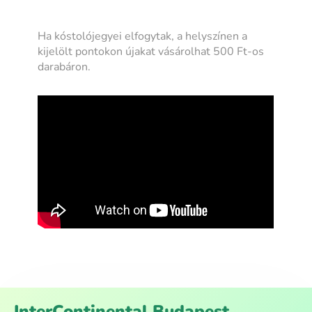
Ha kóstolójegyei elfogytak, a helyszínen a
kijelölt pontokon újakat vásárolhat 500 Ft-os
darabáron.
InterContinental Budapest