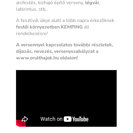
arcfestés, kishajó építő verseny,
légvár
,
labirintus, stb..
A fesztivál ideje alatt a több napra érkezőknek
festői környezetben
KEMPING
áll
rendelkezésre!
A versennyel kapcsolatos további részletek,
díjazás, nevezés, versenyszabályzat a
www.orulthajok.hu oldalon!