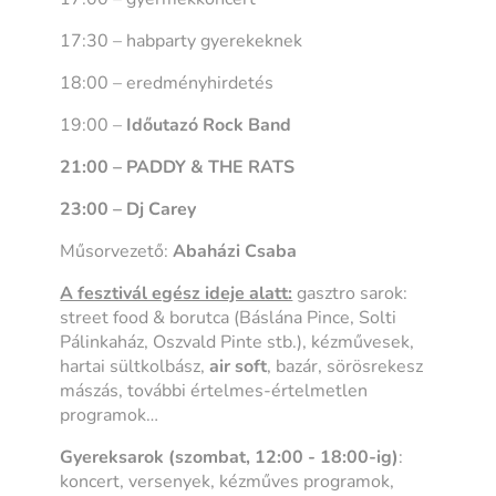
17:30 – habparty gyerekeknek
18:00 – eredményhirdetés
19:00 –
Időutazó Rock Band
21:00 – PADDY & THE RATS
23:00 – Dj Carey
Műsorvezető:
Abaházi Csaba
A fesztivál egész ideje alatt:
gasztro sarok:
street food & borutca (Báslána Pince, Solti
Pálinkaház, Oszvald Pinte stb.), kézművesek,
hartai sültkolbász,
air soft
, bazár, sörösrekesz
mászás, további értelmes-értelmetlen
programok…
Gyereksarok
(szombat, 12:00 - 18:00-ig)
:
koncert, versenyek, kézműves programok,