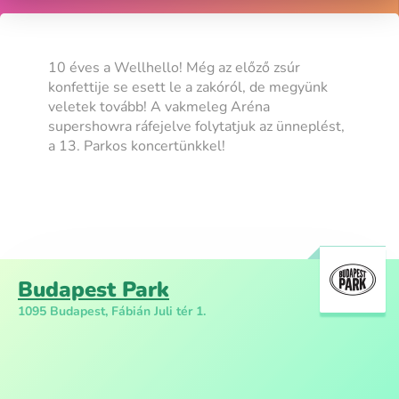
10 éves a Wellhello! Még az előző zsúr
konfettije se esett le a zakóról, de megyünk
veletek tovább! A vakmeleg Aréna
supershowra ráfejelve folytatjuk az ünneplést,
a 13. Parkos koncertünkkel!
Budapest Park
1095 Budapest, Fábián Juli tér 1.