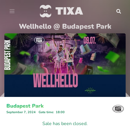
Wellhello @ Budapest Park
Budapest Park
September 7, 2024
Gate time
:
18:00
Sale has been closed.