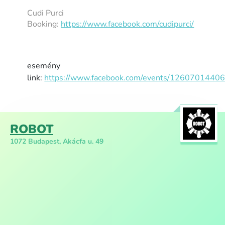
Cudi Purci
Booking:
https://www.facebook.com/cudipurci/
esemény
link:
https://www.facebook.com/events/1260701440
ROBOT
1072 Budapest, Akácfa u. 49