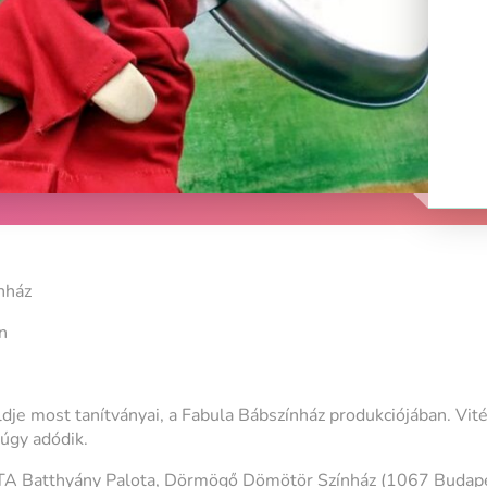
nház
n
e most tanítványai, a Fabula Bábszínház produkciójában. Vitéz 
 úgy adódik.
TA Batthyány Palota, Dörmögő Dömötör Színház (1067 Budapest