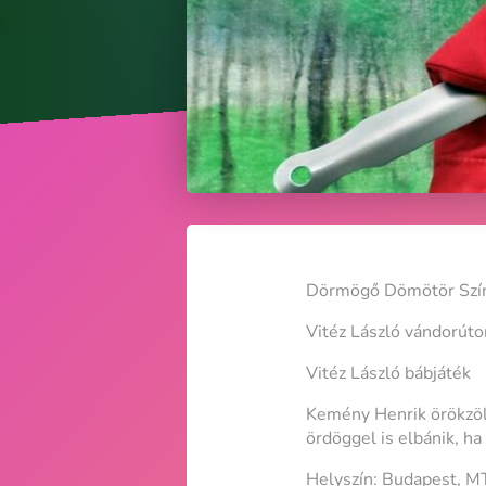
Dörmögő Dömötör Szí
Vitéz László vándorúto
Vitéz László bábjáték
Kemény Henrik örökzöldj
ördöggel is elbánik, ha
Helyszín: Budapest, M