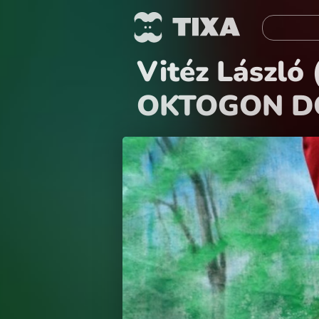
Vitéz Lászl
OKTOGON D