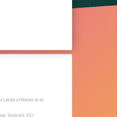
László a Hőslaci, ki az
, Teréz krt. 13.)