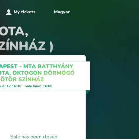
My tickets
Magyar
LOTA,
ÍNHÁZ )
APEST - MTA BATTHYÁNY
OTA, OKTOGON DÖRMÖGŐ
ÖTÖR SZÍNHÁZ
nuár 12 16:30
Gate time
:
16:00
Sale has been closed.