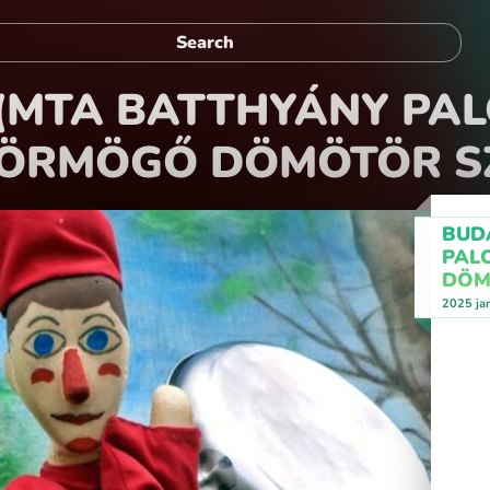
ó (MTA BATTHYÁNY PA
ÖRMÖGŐ DÖMÖTÖR SZ
BUD
PAL
DÖM
2025 ja