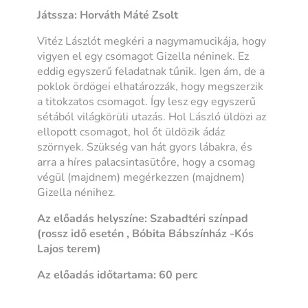
Játssza: Horváth Máté Zsolt
Vitéz Lászlót megkéri a nagymamucikája, hogy
vigyen el egy csomagot Gizella néninek. Ez
eddig egyszerű feladatnak tűnik. Igen ám, de a
poklok ördögei elhatározzák, hogy megszerzik
a titokzatos csomagot. Így lesz egy egyszerű
sétából világkörüli utazás. Hol László üldözi az
ellopott csomagot, hol őt üldözik ádáz
szörnyek. Szükség van hát gyors lábakra, és
arra a híres palacsintasütőre, hogy a csomag
végül (majdnem) megérkezzen (majdnem)
Gizella nénihez.
Az előadás helyszíne: Szabadtéri színpad
(rossz idő esetén , Bóbita Bábszínház -Kós
Lajos terem)
Az előadás időtartama: 60 perc