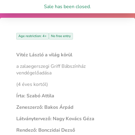
Sale has been closed.
Age restriction: 4+
No free entry
Vitéz László a világ körül
a zalaegerszegi Griff Bábszínház
vendégelőadása
(4 éves kortól)
Írta: Szabó Attila
Zeneszerző: Bakos Árpád
Látványtervező: Nagy Kovács Géza
Rendező: Bonczidai Dezső