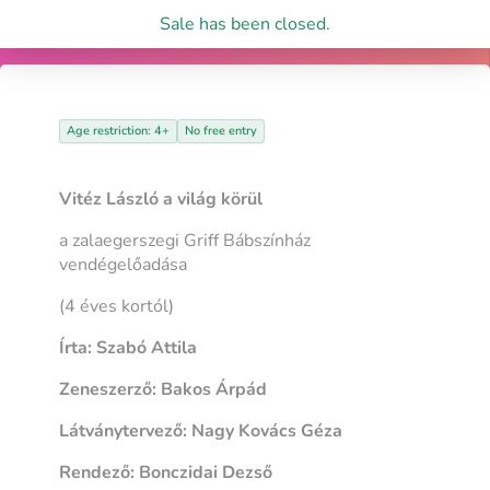
Sale has been closed.
Age restriction: 4+
No free entry
Vitéz László a világ körül
a zalaegerszegi Griff Bábszínház
vendégelőadása
(4 éves kortól)
Írta: Szabó Attila
Zeneszerző: Bakos Árpád
Látványtervező: Nagy Kovács Géza
Rendező: Bonczidai Dezső