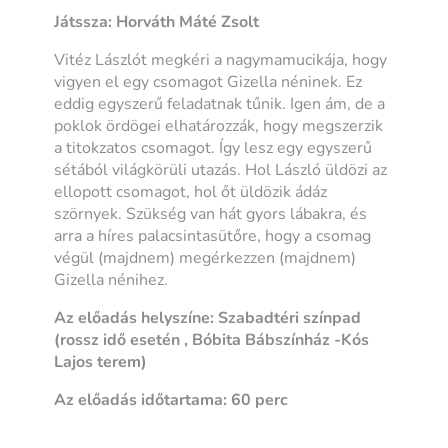
Játssza: Horváth Máté Zsolt
Vitéz Lászlót megkéri a nagymamucikája, hogy
vigyen el egy csomagot Gizella néninek. Ez
eddig egyszerű feladatnak tűnik. Igen ám, de a
poklok ördögei elhatározzák, hogy megszerzik
a titokzatos csomagot. Így lesz egy egyszerű
sétából világkörüli utazás. Hol László üldözi az
ellopott csomagot, hol őt üldözik ádáz
szörnyek. Szükség van hát gyors lábakra, és
arra a híres palacsintasütőre, hogy a csomag
végül (majdnem) megérkezzen (majdnem)
Gizella nénihez.
Az előadás helyszíne: Szabadtéri színpad
(rossz idő esetén , Bóbita Bábszínház -Kós
Lajos terem)
Az előadás időtartama: 60 perc