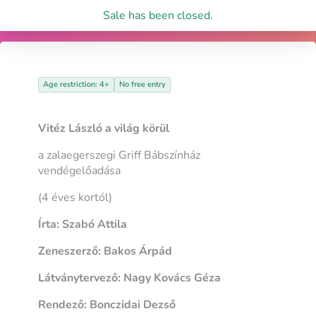
Sale has been closed.
Age restriction: 4+
No free entry
Vitéz László a világ körül
a zalaegerszegi Griff Bábszínház
vendégelőadása
(4 éves kortól)
Írta: Szabó Attila
Zeneszerző: Bakos Árpád
Látványtervező: Nagy Kovács Géza
Rendező: Bonczidai Dezső