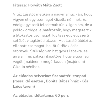
Játssza: Horváth Máté Zsolt
Vitéz Lászlót megkéri a nagymamucikája, hogy
vigyen el egy csomagot Gizella néninek. Ez
eddig egyszerű feladatnak tűnik. Igen ám, de a
poklok ördögei elhatározzák, hogy megszerzik
a titokzatos csomagot. Így lesz egy egyszerű
sétából világkörüli utazás. Hol László üldözi az
ellopott csomagot, hol őt üldözik ádáz
szörnyek. Szükség van hát gyors lábakra, és
arra a híres palacsintasütőre, hogy a csomag
végül (majdnem) megérkezzen (majdnem)
Gizella nénihez.
Az előadás helyszíne: Szabadtéri színpad
(rossz idő esetén , Bóbita Bábszínház -Kós
Lajos terem)
Az előadás időtartama: 60 perc