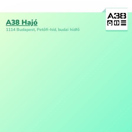
A38 Hajó
1114 Budapest, Petőfi-híd, budai hídfő