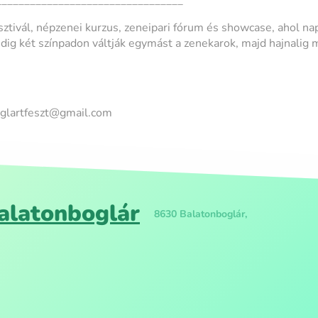
_________________________________
Course
ticket 
sztivál, népzenei kurzus, zeneipari fórum és showcase, ahol n
Course
edig két színpadon váltják egymást a zenekarok, majd hajnalig 
ticket (
Daily f
.
Combin
boglartfeszt@gmail.com
(festi
48-hou
Festiv
pensio
alatonboglár
8630 Balatonboglár,
Cours
(only)
Course
(only)
48-hou
+ cour