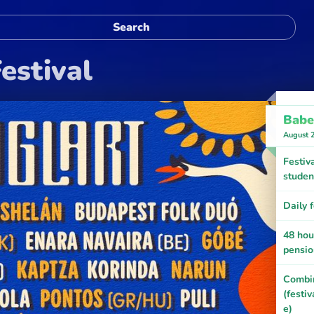
Festival
Babe
August 
Festiva
studen
Daily f
48 hou
pensio
Combin
(festi
e)