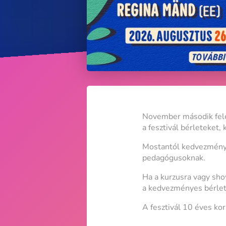
November második felé
a fesztivál bérleteket,
Mostantól kedvezményes
pedagógusoknak.
Ha a kurzusra vagy sho
a kedvezményes bérlete
A fesztivál 10 éves kor