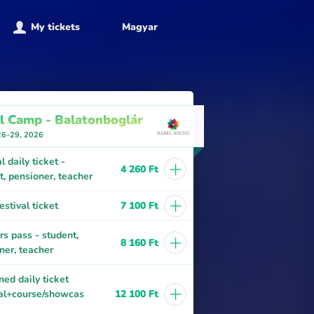
My tickets
Magyar
l Camp - Balatonboglár
26-29, 2026
+
l daily ticket -
4 260 Ft
t, pensioner, teacher
+
estival ticket
7 100 Ft
+
rs pass - student,
8 160 Ft
ner, teacher
ed daily ticket
+
val+course/showcas
12 100 Ft