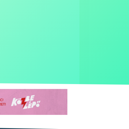
25 900 Ft
al Pass
Inactive price
ed pass (festival +
44 900 Ft
/showcase)
Inactive price