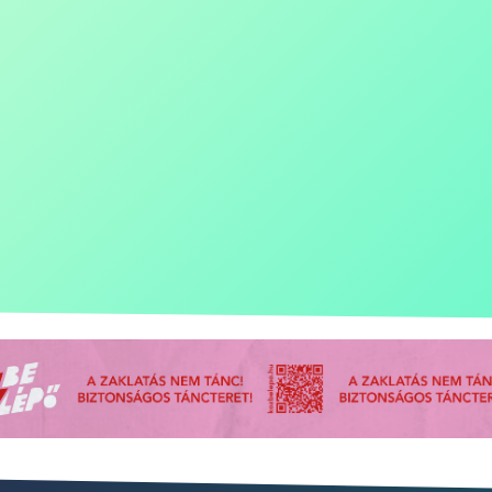
Festiv
Combin
course