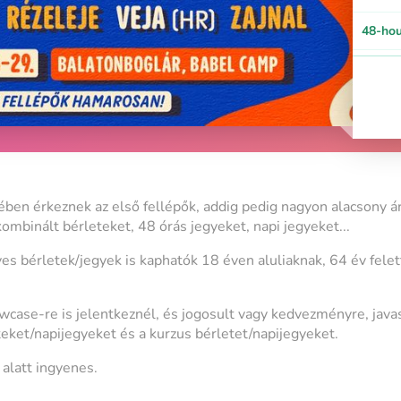
48-hou
Festiv
pensio
48-hou
(festiv
course
Festiv
ben érkeznek az első fellépők, addig pedig nagyon alacsony á
 kombinált bérleteket, 48 órás jegyeket, napi jegyeket...
Combin
+ cour
 bérletek/jegyek is kaphatók 18 éven aluliaknak, 64 év felet
48 hou
wcase-re is jelentkeznél, és jogosult vagy kedvezményre, java
pensio
ket/napijegyeket és a kurzus bérletet/napijegyeket.
Festiva
 alatt ingyenes.
pensio