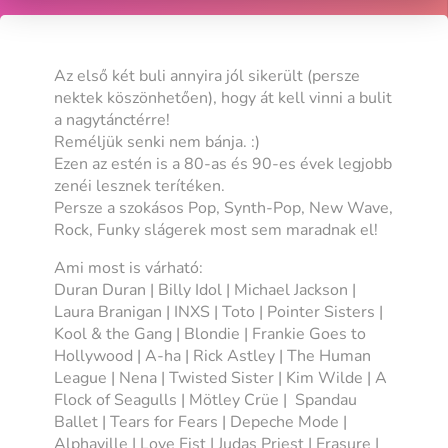
Az első két buli annyira jól sikerült (persze
nektek köszönhetően), hogy át kell vinni a bulit
a nagytánctérre!
Reméljük senki nem bánja. :)
Ezen az estén is a 80-as és 90-es évek legjobb
zenéi lesznek terítéken.
Persze a szokásos Pop, Synth-Pop, New Wave,
Rock, Funky slágerek most sem maradnak el!
Ami most is várható:
Duran Duran | Billy Idol | Michael Jackson |
Laura Branigan | INXS | Toto | Pointer Sisters |
Kool & the Gang | Blondie | Frankie Goes to
Hollywood | A-ha | Rick Astley | The Human
League | Nena | Twisted Sister | Kim Wilde | A
Flock of Seagulls | Mötley Crüe | Spandau
Ballet | Tears for Fears | Depeche Mode |
Alphaville | Love Fist | Judas Priest | Erasure |