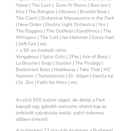
Yazoo | The Cure | Guns N’ Roses | Bon Jovi |
Kiss | The Bangles | Ultravox | Bronski Beat |
The Clash | Orchestral Manoeuvres in the Dark
| New Order | Electric Light Orchestra | Yes |
The Buggles | The Outfield | Eurythmics | The
Whispers | The Cult | Jan Hammer | Corey Hart
| Soft Cell | etc.
+ a 90-es évekből némi:
Vengaboys | Spice Girls | 2Pac | Ace of Base |
La Bouche | Snap | Scooter | The Prodigy |
Backstreet Boys | Haddaway | Take That | MC
Hammer | Technotronic | Dr. Alban | Vanilla Ice
| Dr. Dre | Faith No More | etc.
Az első 500 bulizni vágyó, aki átlépi a Park
kapuját egy ajándék welcome shotot kap az
önfeledt szórakozás mellé, ezért érdemes
időben érkezni!
A bulijegyed 22 óra után érvényes a Budapest