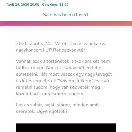
April 24, 2026 20:00
Gate time
:
19:00
Sale has been closed.
2026. április 24. I Veréb Tamás zenekaros
nagykoncert I UP Rendezvénytér
Vannak azok a történetek, titkok amiket nem
tudtok rólam. Amiket csak zenében lehet
elmesélni. Hát most veszek egy nagy levegőt
és kiteszem elétek "Szívem, lelkem" és csak
remélni tudom, hogy van kedvetek még
közelebbről megismerni engem.
Lesz színház, saját, sláger, minden amit
szeretek. Ugye eljöttök?