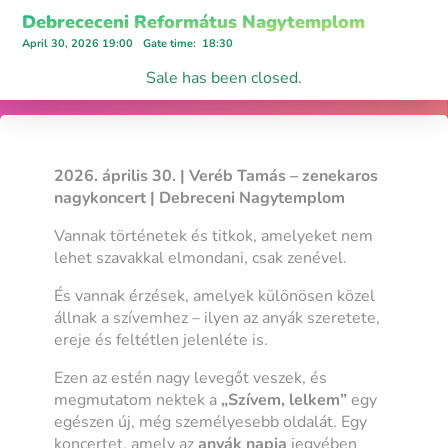
Debrececeni Református Nagytemplom
April 30, 2026 19:00
Gate time
:
18:30
Sale has been closed.
2026. április 30. | Veréb Tamás – zenekaros
nagykoncert | Debreceni Nagytemplom
Vannak történetek és titkok, amelyeket nem
lehet szavakkal elmondani, csak zenével.
És vannak érzések, amelyek különösen közel
állnak a szívemhez – ilyen az anyák szeretete,
ereje és feltétlen jelenléte is.
Ezen az estén nagy levegőt veszek, és
megmutatom nektek a
„Szívem, lelkem”
egy
egészen új, még személyesebb oldalát. Egy
koncertet, amely az
anyák napja
jegyében