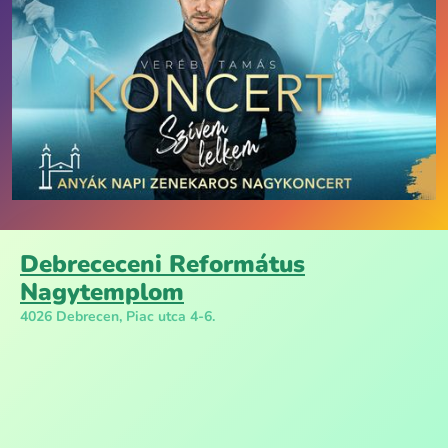
Debrececeni Református
Nagytemplom
4026 Debrecen, Piac utca 4-6.