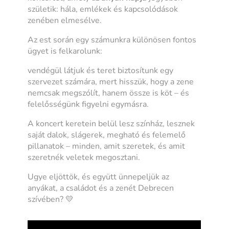
születik: hála, emlékek és kapcsolódások
zenében elmesélve.
Az est során egy számunkra különösen fontos
ügyet is felkarolunk:
vendégül látjuk és teret biztosítunk egy
szervezet számára, mert hisszük, hogy a zene
nemcsak megszólít, hanem össze is köt – és
felelősségünk figyelni egymásra.
A koncert keretein belül lesz színház, lesznek
saját dalok, slágerek, megható és felemelő
pillanatok – minden, amit szeretek, és amit
szeretnék veletek megosztani.
Ugye eljöttök, és együtt ünnepeljük az
anyákat, a családot és a zenét Debrecen
szívében? 💛