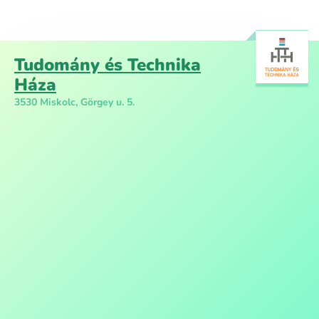
Tudomány és Technika
Háza
3530 Miskolc, Görgey u. 5.