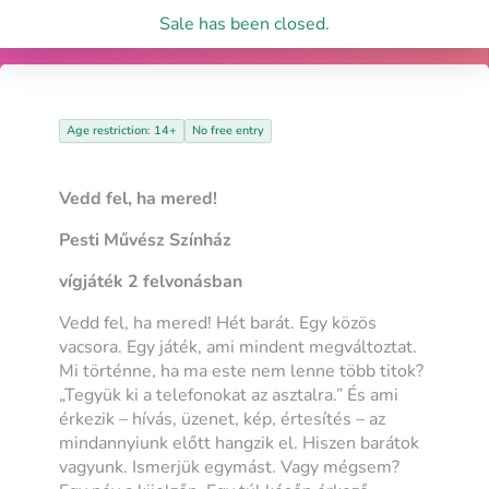
Sale has been closed.
Age restriction: 14+
No free entry
Vedd fel, ha mered!
Pesti Művész Színház
vígjáték 2 felvonásban
Vedd fel, ha mered! Hét barát. Egy közös
vacsora. Egy játék, ami mindent megváltoztat.
Mi történne, ha ma este nem lenne több titok?
„Tegyük ki a telefonokat az asztalra.” És ami
érkezik – hívás, üzenet, kép, értesítés – az
mindannyiunk előtt hangzik el. Hiszen barátok
vagyunk. Ismerjük egymást. Vagy mégsem?