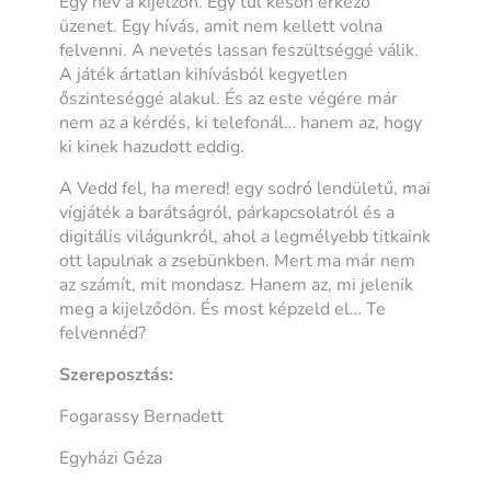
Egy név a kijelzőn. Egy túl későn érkező
üzenet. Egy hívás, amit nem kellett volna
felvenni. A nevetés lassan feszültséggé válik.
A játék ártatlan kihívásból kegyetlen
őszinteséggé alakul. És az este végére már
nem az a kérdés, ki telefonál… hanem az, hogy
ki kinek hazudott eddig.
A Vedd fel, ha mered! egy sodró lendületű, mai
vígjáték a barátságról, párkapcsolatról és a
digitális világunkról, ahol a legmélyebb titkaink
ott lapulnak a zsebünkben. Mert ma már nem
az számít, mit mondasz. Hanem az, mi jelenik
meg a kijelződön. És most képzeld el… Te
felvennéd?
Szereposztás:
Fogarassy Bernadett
Egyházi Géza