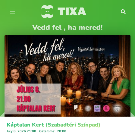
Vedd fel , ha mered!
Káptalan Kert (Szabadtéri Színpad)
July 8, 2026 21:00
Gate time
:
20:00