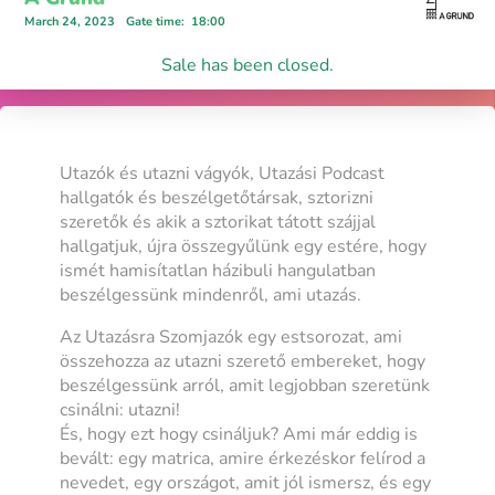
March 24, 2023
Gate time
:
18:00
Sale has been closed.
Utazók és utazni vágyók, Utazási Podcast
hallgatók és beszélgetőtársak, sztorizni
szeretők és akik a sztorikat tátott szájjal
hallgatjuk, újra összegyűlünk egy estére, hogy
ismét hamisítatlan házibuli hangulatban
beszélgessünk mindenről, ami utazás.
Az Utazásra Szomjazók egy estsorozat, ami
összehozza az utazni szerető embereket, hogy
beszélgessünk arról, amit legjobban szeretünk
csinálni: utazni!
És, hogy ezt hogy csináljuk? Ami már eddig is
bevált: egy matrica, amire érkezéskor felírod a
nevedet, egy országot, amit jól ismersz, és egy