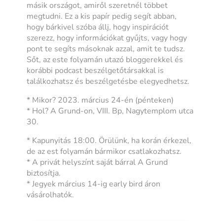
másik országot, amiről szeretnél többet
megtudni. Ez a kis papír pedig segít abban,
hogy bárkivel szóba állj, hogy inspirációt
szerezz, hogy információkat gyűjts, vagy hogy
pont te segíts másoknak azzal, amit te tudsz.
Sőt, az este folyamán utazó bloggerekkel és
korábbi podcast beszélgetőtársakkal is
találkozhatsz és beszélgetésbe elegyedhetsz.
* Mikor? 2023. március 24-én (pénteken)
* Hol? A Grund-on, VIII. Bp, Nagytemplom utca
30.
* Kapunyitás 18:00. Örülünk, ha korán érkezel,
de az est folyamán bármikor csatlakozhatsz.
* A privát helyszínt saját bárral A Grund
biztosítja.
* Jegyek március 14-ig early bird áron
vásárolhatók.