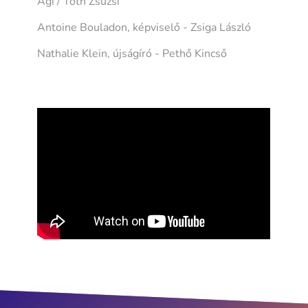
Ági / Tóth Zsuzsi
Antoine Bouladon, képviselő - Zsiga László
Nathalie Klein, újságíró - Pethő Kincső