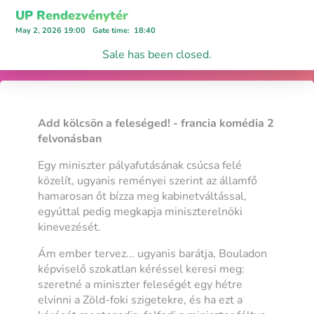
UP Rendezvénytér
May 2, 2026 19:00
Gate time
:
18:40
Sale has been closed.
Add kölcsön a feleséged! - francia komédia 2
felvonásban
Egy miniszter pályafutásának csúcsa felé
közelít, ugyanis reményei szerint az államfő
hamarosan őt bízza meg kabinetváltással,
egyúttal pedig megkapja miniszterelnöki
kinevezését.
Ám ember tervez... ugyanis barátja, Bouladon
képviselő szokatlan kéréssel keresi meg:
szeretné a miniszter feleségét egy hétre
elvinni a Zöld-foki szigetekre, és ha ezt a