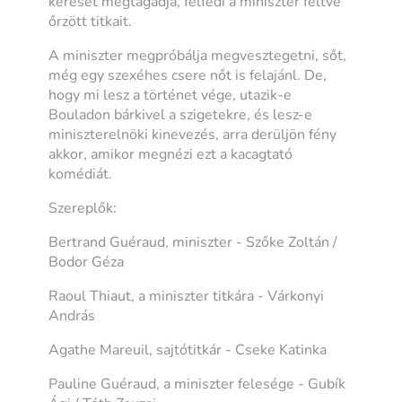
kérését megtagadja, felfedi a miniszter féltve
őrzött titkait.
A miniszter megpróbálja megvesztegetni, sőt,
még egy szexéhes csere nőt is felajánl. De,
hogy mi lesz a történet vége, utazik-e
Bouladon bárkivel a szigetekre, és lesz-e
miniszterelnöki kinevezés, arra derüljön fény
akkor, amikor megnézi ezt a kacagtató
komédiát.
Szereplők:
Bertrand Guéraud, miniszter - Szőke Zoltán /
Bodor Géza
Raoul Thiaut, a miniszter titkára - Várkonyi
András
Agathe Mareuil, sajtótitkár - Cseke Katinka
Pauline Guéraud, a miniszter felesége - Gubík