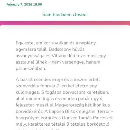
February 7, 2026 18:00
Sale has been closed.
Egy este, amikor a vulkán és a napfény
egymásra talál. Badacsony hűvös
ásványossága és Villány déli tüze most egy
asztalnál ülnek – nem versengve, hanem
párbeszédben.
A bazalt csendes ereje és a löszön érlelt
szenvedély február 7-én kel életre egy
különleges, 5 fogásos borvacsora keretében,
ahol minden fogás és minden pohár egy új
fejezetet mesél el Magyarország két ikonikus
borvidékéről. A Laposa Birtok elegáns, terroir-
hangsúlyos borai és a Günzer Tamás Pincészet
mély, karakteres tételei 9 tételes borkóstoló