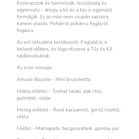
Kontrasztok és harmóniák, feszültség és
egyensúly – ahogy a kő és a tűz is egymást
formálják. Ez az este nem csupán vacsora,
hanem utazás. Pohárról pohárra, fogásról
fogásra.
Az est létszáma korlátozott. Foglald le a
helyed időben, és légy részese a Tűz és Kő
találkozásának.
Az este menüje:
Amuse Bouche - Mini bruschetta
Hideg előétel - Tonhal tataki, pak choi,
gyömbér, szója
Meleg előétel - Rosé kacsamell, gersli rizottó,
cékla
Főétel - Marhapofa, burgonyafánk, gomba, jus