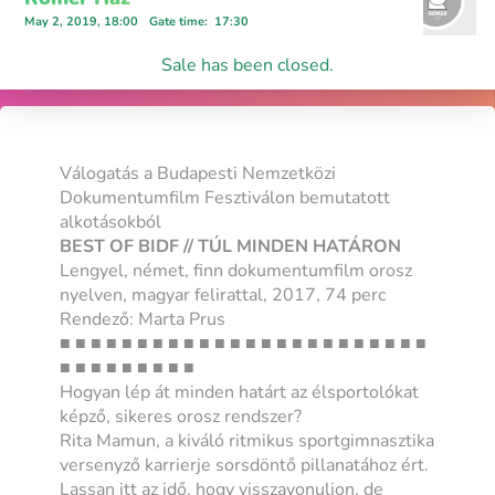
May 2, 2019, 18:00
Gate time
:
17:30
Sale has been closed.
Válogatás a Budapesti Nemzetközi
Dokumentumfilm Fesztiválon bemutatott
alkotásokból
BEST OF BIDF // TÚL MINDEN HATÁRON
Lengyel, német, finn dokumentumfilm orosz
nyelven, magyar felirattal, 2017, 74 perc
Rendező: Marta Prus
■ ■ ■ ■ ■ ■ ■ ■ ■ ■ ■ ■ ■ ■ ■ ■ ■ ■ ■ ■ ■ ■ ■ ■
■ ■ ■ ■ ■ ■ ■ ■ ■
Hogyan lép át minden határt az élsportolókat
képző, sikeres orosz rendszer?
Rita Mamun, a kiváló ritmikus sportgimnasztika
versenyző karrierje sorsdöntő pillanatához ért.
Lassan itt az idő, hogy visszavonuljon, de