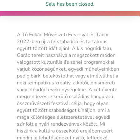
Sale has been closed.
A Tű Fokán Művészeti Fesztivál és Tábor
2022-ben újra felszabadító és tartalmas
együtt töltött időt ajánl. A kis nógrádi falu,
Garáb tereit használva a megszokott módon
válogatott kulturális és zenei programokkal
várjuk közönségünket, egyedi műhelyeinkben
pedig bárki belekóstolhat vagy elmélyülhet a
neki szimpatikus kreatív, alkotói, önismereti
vagy előadói tevékenységekbe. A két évente
megrendezésre kerülő családias hangulatú
összművészeti fesztivál célja, hogy olyan
együtt töltött szabadságot kínáljon, ami a
maga különleges életszeretetével egyedi
színfolt a nyári rendezvények között. Mi
hiszünk a kultúra összekötő erejében ezért
mindig új lehetőségeket nyitó, felfedező,