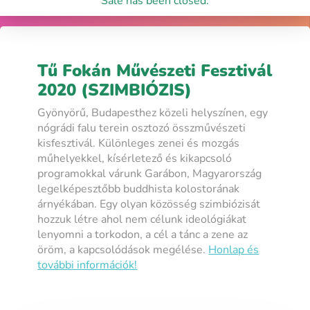
Sale has been closed.
Tű Fokán Művészeti Fesztivál
2020 (SZIMBIÓZIS)
Gyönyörű, Budapesthez közeli helyszínen, egy
nógrádi falu terein osztozó összművészeti
kisfesztivál. Különleges zenei és mozgás
műhelyekkel, kísérletező és kikapcsoló
programokkal várunk Garábon, Magyarország
legelképesztőbb buddhista kolostorának
árnyékában. Egy olyan közösség szimbiózisát
hozzuk létre ahol nem célunk ideológiákat
lenyomni a torkodon, a cél a tánc a zene az
öröm, a kapcsolódások megélése.
Honlap és
további információk!