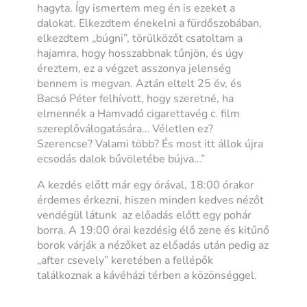
hagyta. Így ismertem meg én is ezeket a
dalokat. Elkezdtem énekelni a fürdőszobában,
elkezdtem „búgni”, törülközőt csatoltam a
hajamra, hogy hosszabbnak tűnjön, és úgy
éreztem, ez a végzet asszonya jelenség
bennem is megvan. Aztán eltelt 25 év, és
Bacsó Péter felhívott, hogy szeretné, ha
elmennék a Hamvadó cigarettavég c. film
szereplőválogatására… Véletlen ez?
Szerencse? Valami több? És most itt állok újra
ecsodás dalok bűvöletébe bújva…”
A kezdés előtt már egy órával, 18:00 órakor
érdemes érkezni, hiszen minden kedves nézőt
vendégül látunk az előadás előtt egy pohár
borra. A 19:00 órai kezdésig élő zene és kitűnő
borok várják a nézőket az előadás után pedig az
„after csevely” keretében a fellépők
találkoznak a kávéházi térben a közönséggel.