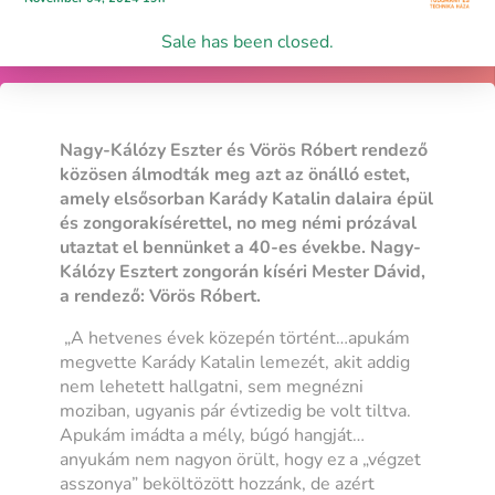
Sale has been closed.
Nagy-Kálózy Eszter és Vörös Róbert rendező
közösen álmodták meg azt az önálló estet,
amely elsősorban Karády Katalin dalaira épül
és zongorakísérettel, no meg némi prózával
utaztat el bennünket a 40-es évekbe. Nagy-
Kálózy Esztert zongorán kíséri Mester Dávid,
a rendező: Vörös Róbert.
„A hetvenes évek közepén történt…apukám
megvette Karády Katalin lemezét, akit addig
nem lehetett hallgatni, sem megnézni
moziban, ugyanis pár évtizedig be volt tiltva.
Apukám imádta a mély, búgó hangját…
anyukám nem nagyon örült, hogy ez a „végzet
asszonya” beköltözött hozzánk, de azért