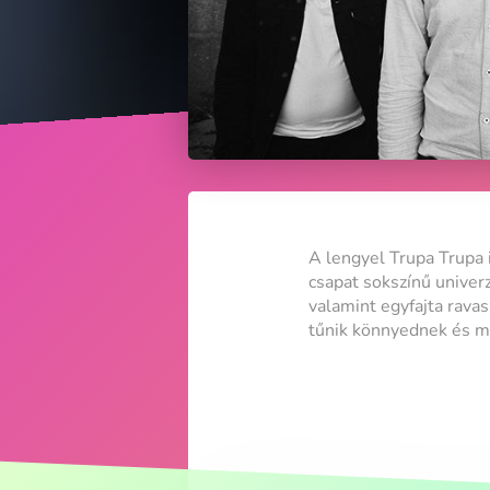
A lengyel Trupa Trupa 
csapat sokszínű univerz
valamint egyfajta ravas
tűnik könnyednek és m