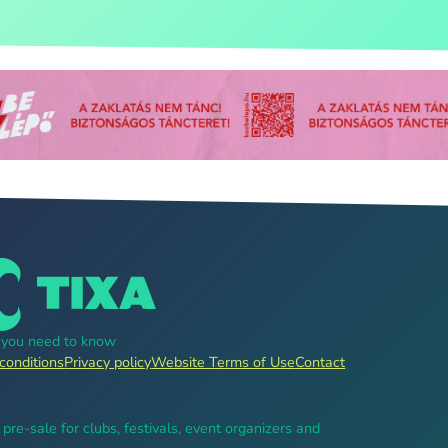
g you need to know
conditions
Privacy policy
Website Terms of Use
Contact
, pre-sale for clubs, festivals, event organizers and