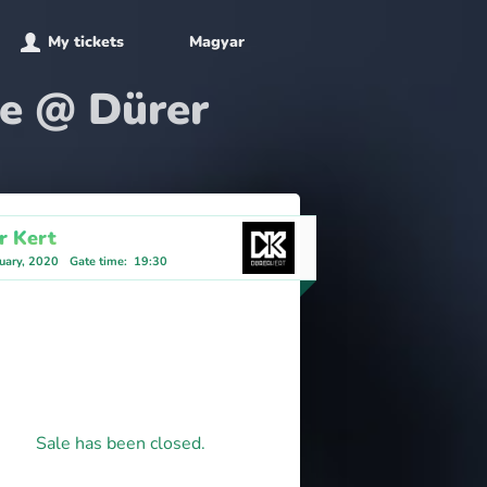
My tickets
Magyar
le @ Dürer
r Kert
uary, 2020
Gate time
:
19:30
Sale has been closed.