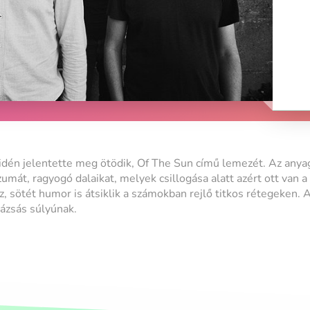
idén jelentette meg ötödik, Of The Sun című lemezét. Az anyag 
umát, ragyogó dalaikat, melyek csillogása alatt azért ott van a 
z, sötét humor is átsiklik a számokban rejlő titkos rétegeken. 
ázsás súlyúnak.