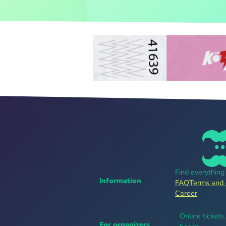
Find everythin
Information
FAQ
Terms and 
Career
Online tickets
For organizers