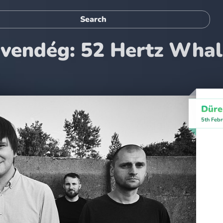
 vendég: 52 Hertz Wha
Düre
5th Febr