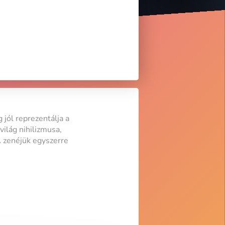
jól reprezentálja a
világ nihilizmusa,
A zenéjük egyszerre