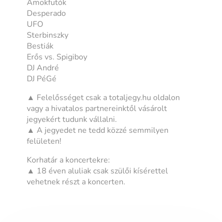
Ámokfutók
Desperado
UFO
Sterbinszky
Bestiák
Erős vs. Spigiboy
DJ André
DJ PéGé
▲ Felelősséget csak a totaljegy.hu oldalon
vagy a hivatalos partnereinktől vásárolt
jegyekért tudunk vállalni.
▲ A jegyedet ne tedd közzé semmilyen
felületen!
Korhatár a koncertekre:
▲ 18 éven aluliak csak szülői kísérettel
vehetnek részt a koncerten.