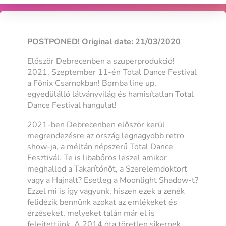
POSTPONED! Original date: 21/03/2020
Először Debrecenben a szuperprodukció!
2021. Szeptember 11-én Total Dance Festival
a Főnix Csarnokban! Bomba line up,
egyedülálló látványvilág és hamisítatlan Total
Dance Festival hangulat!
2021-ben Debrecenben először kerül
megrendezésre az ország legnagyobb retro
show-ja, a méltán népszerű Total Dance
Fesztivál. Te is libabőrös leszel amikor
meghallod a Takarítónőt, a Szerelemdoktort
vagy a Hajnalt? Esetleg a Moonlight Shadow-t?
Ezzel mi is így vagyunk, hiszen ezek a zenék
felidézik bennünk azokat az emlékeket és
érzéseket, melyeket talán már el is
felejtettünk. A 2014 óta töretlen sikernek