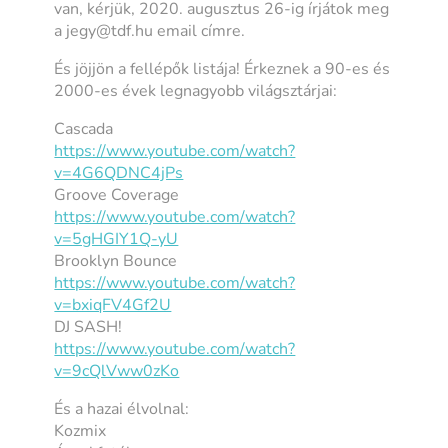
van, kérjük, 2020. augusztus 26-ig írjátok meg
a jegy@tdf.hu email címre.
És jöjjön a fellépők listája! Érkeznek a 90-es és
2000-es évek legnagyobb világsztárjai:
Cascada
https://www.youtube.com/watch?
v=4G6QDNC4jPs
Groove Coverage
https://www.youtube.com/watch?
v=5gHGIY1Q-yU
Brooklyn Bounce
https://www.youtube.com/watch?
v=bxiqFV4Gf2U
DJ SASH!
https://www.youtube.com/watch?
v=9cQlVww0zKo
És a hazai élvolnal:
Kozmix