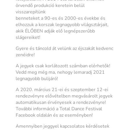
örvendő produkció keretein belül
visszarepítünk
benneteket a 90-es és 2000-es évekbe és
elhozzuk a korszak legnagyobb világsztárjait,
akik ÉLŐBEN adják elő legnépszerűbb
slágereiket!
Gyere és táncold át velünk az éjszakát kedvenc
zenéidre!
A jegyek csak korlátozott számban elérhetők!
Vedd meg még ma, nehogy lemaradj 2021
legnagyobb bulijáró!
A 2020. március 21-ei és szeptember 12-ei
rendezvényre elővételben megvásárolt jegyek
automatikusan érvényesek a rendezvényre!
További információ a Total Dance Festival
Facebook oldalán és az eseményben!
Amennyiben jeggyel kapcsolatos kérdésetek