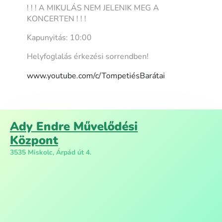
! ! ! A MIKULÁS NEM JELENIK MEG A
KONCERTEN ! ! !
Kapunyitás: 10:00
Helyfoglalás érkezési sorrendben!
www.youtube.com/c/TompetiésBarátai
Ady Endre Művelődési
Központ
3535 Miskolc, Árpád út 4.