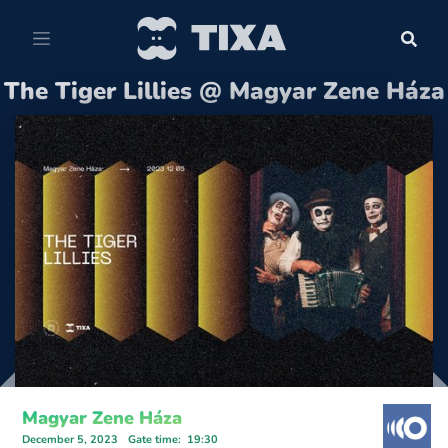
The Tiger Lillies @ Magyar Zene Háza
Magyar Zene Háza
December 5, 2023
Gate time
:
19:30