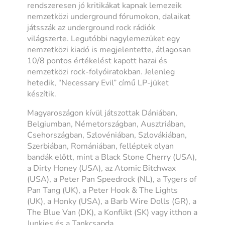
rendszeresen jó kritikákat kapnak lemezeik
nemzetközi underground fórumokon, dalaikat
játsszák az underground rock rádiók
világszerte. Legutóbbi nagylemezüket egy
nemzetközi kiadó is megjelentette, átlagosan
10/8 pontos értékelést kapott hazai és
nemzetközi rock-folyóiratokban. Jelenleg
hetedik, “Necessary Evil” című LP-jüket
készítik.
Magyaroszágon kívül játszottak Dániában,
Belgiumban, Németországban, Ausztriában,
Csehországban, Szlovéniában, Szlovákiában,
Szerbiában, Romániában, felléptek olyan
bandák előtt, mint a Black Stone Cherry (USA),
a Dirty Honey (USA), az Atomic Bitchwax
(USA), a Peter Pan Speedrock (NL), a Tygers of
Pan Tang (UK), a Peter Hook & The Lights
(UK), a Honky (USA), a Barb Wire Dolls (GR), a
The Blue Van (DK), a Konflikt (SK) vagy itthon a
Junkies és a Tankcsapda.