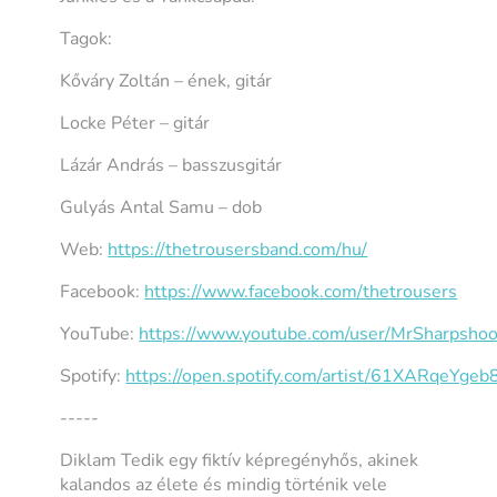
Tagok:
Kőváry Zoltán – ének, gitár
Locke Péter – gitár
Lázár András – basszusgitár
Gulyás Antal Samu – dob
Web:
https://thetrousersband.com/hu/
Facebook:
https://www.facebook.com/thetrousers
YouTube:
https://www.youtube.com/user/MrSharpsho
Spotify:
https://open.spotify.com/artist/61XARqeYg
-----
Diklam Tedik egy fiktív képregényhős, akinek
kalandos az élete és mindig történik vele