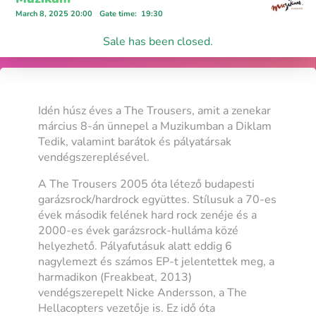
March 8, 2025 20:00
Gate time
:
19:30
Sale has been closed.
Idén húsz éves a The Trousers, amit a zenekar
március 8-án ünnepel a Muzikumban a Diklam
Tedik, valamint barátok és pályatársak
vendégszereplésével.
A The Trousers 2005 óta létező budapesti
garázsrock/hardrock együttes. Stílusuk a 70-es
évek második felének hard rock zenéje és a
2000-es évek garázsrock-hulláma közé
helyezhető. Pályafutásuk alatt eddig 6
nagylemezt és számos EP-t jelentettek meg, a
harmadikon (Freakbeat, 2013)
vendégszerepelt Nicke Andersson, a The
Hellacopters vezetője is. Ez idő óta