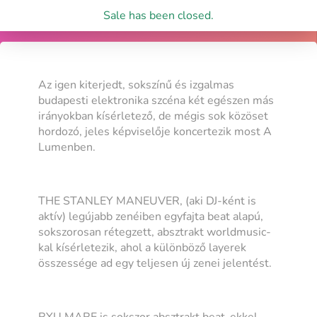
Sale has been closed.
Az igen kiterjedt, sokszínű és izgalmas
budapesti elektronika szcéna két egészen más
irányokban kísérletező, de mégis sok közöset
hordozó, jeles képviselője koncertezik most A
Lumenben.
THE STANLEY MANEUVER, (aki DJ-ként is
aktív) legújabb zenéiben egyfajta beat alapú,
sokszorosan rétegzett, absztrakt worldmusic-
kal kísérletezik, ahol a különböző layerek
összessége ad egy teljesen új zenei jelentést.
RYU MARE is sokszor absztrakt beat-ekkel