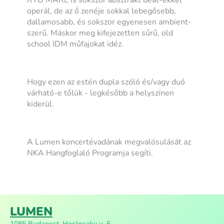
operál, de az ő zenéje sokkal lebegősebb,
dallamosabb, és sokszor egyenesen ambient-
szerű. Máskor meg kifejezetten sűrű, old
school IDM műfajokat idéz.
Hogy ezen az estén dupla szóló és/vagy duó
várható-e tőlük - legkésőbb a helyszínen
kiderül.
A Lumen koncertévadának megvalósulását az
NKA Hangfoglaló Programja segíti.
LUMEN
1085 Budapest, Horánszky u. 5