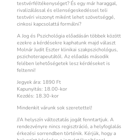
testvérféltékenységet? És egy már haraggal,
rivalizálással és ellenségeskedéssel teli
testvéri viszonyt miként lehet szövetséggé,
cinkosi kapcsolattá formálni?
A Jog és Pszichológia előadásán többek között
ezekre a kérdésekre kaphatunk majd választ
Molnár Judit Eszter klinikai szakpszichológus,
pszichoterapeutától. Az előadás második
felében lehetőségetek lesz kérdéseket is
feltenni!
Jegyek ára: 1890 Ft
Kapunyitás: 18.00-kor
Kezdés: 18.30-kor
Mindenkit várunk sok szeretettel!
//A helyszín változtatás jogát fenntartjuk. A
rendezvényre nincs regisztráció, a helyfoglalás
érkezési sorrendben történik. Kérjük, hogy a