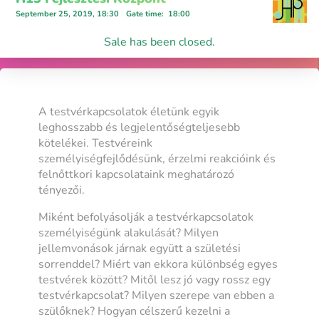
September 25, 2019, 18:30
Gate time
:
18:00
Sale has been closed.
A testvérkapcsolatok életünk egyik
leghosszabb és legjelentőségteljesebb
kötelékei. Testvéreink
személyiségfejlődésünk, érzelmi reakcióink és
felnőttkori kapcsolataink meghatározó
tényezői.
Miként befolyásolják a testvérkapcsolatok
személyiségünk alakulását? Milyen
jellemvonások járnak együtt a születési
sorrenddel? Miért van ekkora különbség egyes
testvérek között? Mitől lesz jó vagy rossz egy
testvérkapcsolat? Milyen szerepe van ebben a
szülőknek? Hogyan célszerű kezelni a