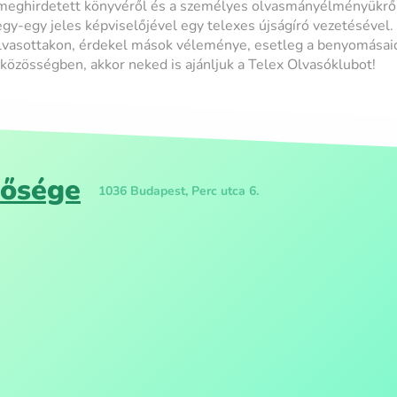
meghirdetett könyvéről és a személyes olvasmányélményükrő
 egy-egy jeles képviselőjével egy telexes újságíró vezetésével.
lvasottakon, érdekel mások véleménye, esetleg a benyomásaida
özösségben, akkor neked is ajánljuk a Telex Olvasóklubot!
tősége
1036 Budapest, Perc utca 6.