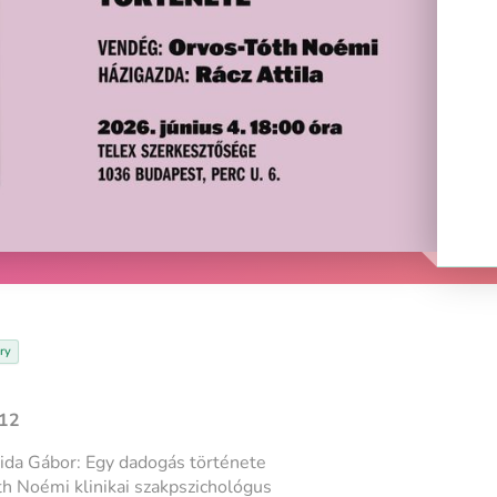
ry
#12
ida Gábor:
Egy dadogás története
h Noémi klinikai szakpszichológus