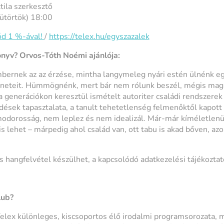
tila szerkesztő
sütörtök) 18:00
dód 1 %-ával!
/
https://telex.hu/egyszazalek
önyv? Orvos-Tóth Noémi ajánlója:
mbernek az az érzése, mintha langymeleg nyári estén ülnénk egy
téneteit. Hümmögnénk, mert bár nem rólunk beszél, mégis mag
 a generációkon keresztül ismételt autoriter családi rendszer
ések tapasztalata, a tanult tehetetlenség felmenőktől kapott
dorosság, nem leplez és nem idealizál. Már-már kíméletlenül 
 lehet – márpedig ahol család van, ott tabu is akad bőven, az
s hangfelvétel készülhet, a kapcsolódó adatkezelési tájékozta
lub?
elex különleges, kiscsoportos élő irodalmi programsorozata, 