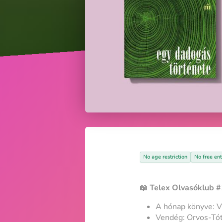
No age restriction
No free ent
📖
Telex Olvasóklub 
A hónap könyve: V
Vendég: Orvos-Tót