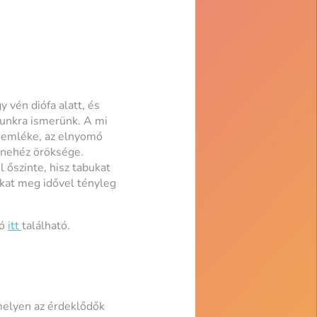
 vén diófa alatt, és
unkra ismerünk. A mi
ek emléke, az elnyomó
 nehéz öröksége.
őszinte, hisz tabukat
okat meg idővel tényleg
tó
itt
található.
melyen az érdeklődők