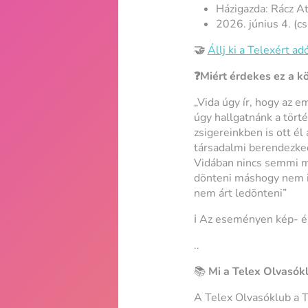
Házigazda: Rácz At
2026. június 4. (c
🤝
Állj ki a Telexért a
❓Miért érdekes ez a k
„Vida úgy ír, hogy az e
úgy hallgatnánk a tör
zsigereinkben is ott él
társadalmi berendezked
Vidában nincs semmi mo
dönteni máshogy nem is
nem árt ledönteni”
ℹ️ Az eseményen kép- é
..
📚
Mi a Telex Olvasók
A Telex Olvasóklub a T