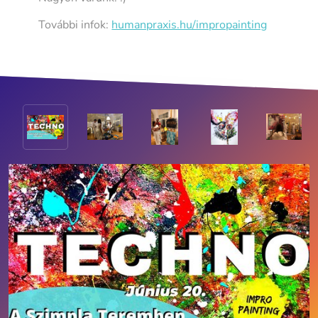
További infok:
humanpraxis.hu/impropainting