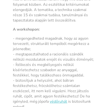
folyamat közben. Az esztétikai kritériumokat
elengedjük. A tematika, a technika szakmai
része 15 év szakmai tudása, tanulmányai és
tapasztalata alapján lett összeállítva.
A workshopon:
- megengedheted magadnak, hogy az agyon
tervezett, strukturált tempóból megérkezz a
jelenedbe;
- megtapasztalhatod a racionális szándék
nélküli mozdulatok erejét és vizuális élményét;
- Ítélkezés és megbélyegzés nélkül
kísérletezhetsz szabadon az anyaggal,
festékkel, hogy találkozhass önmagaddal.
- biztosítjuk a helyszínt, ahol bátran
festékezhetsz, fröcskölhetsz számtalan
eszközzel, itt nem kell vigyázni. Hozz játszós
ruhát, cipőt, amit agyon festékezhetsz! De ha
igényled, még jópofa
védőruhát
is biztosítunk
neked!