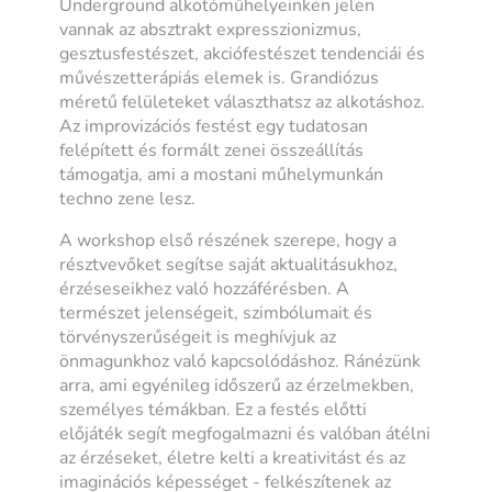
Underground alkotóműhelyeinken jelen
vannak az absztrakt expresszionizmus,
gesztusfestészet, akciófestészet tendenciái és
művészetterápiás elemek is. Grandiózus
méretű felületeket választhatsz az alkotáshoz.
Az improvizációs festést egy tudatosan
felépített és formált zenei összeállítás
támogatja, ami a mostani műhelymunkán
techno zene lesz.
A workshop első részének szerepe, hogy a
résztvevőket segítse saját aktualitásukhoz,
érzéseseikhez való hozzáférésben. A
természet jelenségeit, szimbólumait és
törvényszerűségeit is meghívjuk az
önmagunkhoz való kapcsolódáshoz. Ránézünk
arra, ami egyénileg időszerű az érzelmekben,
személyes témákban. Ez a festés előtti
előjáték segít megfogalmazni és valóban átélni
az érzéseket, életre kelti a kreativitást és az
imaginációs képességet - felkészítenek az