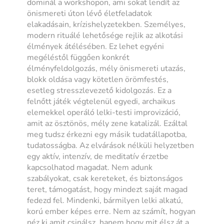
dominál a workshopon, ami sokat lendít az
önismereti úton lévő életfeladatok
elakadásain, krízishelyzetekben. Személyes,
modern rituálé lehetősége rejlik az alkotási
élmények átélésében. Ez lehet egyéni
megéléstől függően konkrét
élményfeldolgozás, mély önismereti utazás,
blokk oldása vagy kötetlen örömfestés,
esetleg stresszlevezető kidolgozás. Ez a
felnőtt játék végtelenül egyedi, archaikus
elemekkel operáló lelki-testi improvizáció,
amit az ösztönös, mély zene katalizál. Ezáltal
meg tudsz érkezni egy másik tudatállapotba,
tudatosságba. Az elvárások nélküli helyzetben
egy aktív, intenzív, de meditatív érzetbe
kapcsolhatod magadat. Nem adunk
szabályokat, csak kereteket, és biztonságos
teret, támogatást, hogy mindezt saját magad
fedezd fel. Mindenki, bármilyen lelki alkatú,
korú ember képes erre. Nem az számít, hogyan
néz ki amit csinálsz, hanem hogy mit élsz át a