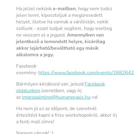
Ha jelzel nekünk
e-mailben
, hogy nem tudsz
jelen lenni, kiposztoljuk a megüresedett
helyet, illetve ha vannak a várólistán, nekik
szólunk - ezzel tudjuk segíteni, hogy esetleg
ne vesszen el a jegyed.
Amennyiben van
jelentkező a lemondott helyre, kizárólag
akkor lejárható/beváltható egy másik
alkalomra a jegy.
Facebook
esemény:
https://www.facebook.com/events/26826
Bármilyen kérdésed van, jelezd
Facebook
oldalunkon
üzenetben, vagy írj
az
impropainting@humanpraxis.hu
-ra!
Ha nem jó ez az időpont, de szeretnél
értesítést kapni a friss workshopokról, akkor írj
a fenti mail címre!
Nagyon várunk! :)