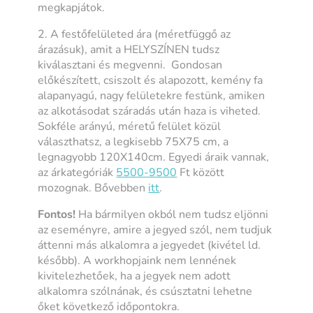
megkapjátok.
2. A festőfelületed ára (méretfüggő az
árazásuk), amit a HELYSZÍNEN tudsz
kiválasztani és megvenni. Gondosan
előkészített, csiszolt és alapozott, kemény fa
alapanyagú, nagy felületekre festünk, amiken
az alkotásodat száradás után haza is viheted.
Sokféle arányú, méretű felület közül
választhatsz, a legkisebb 75X75 cm, a
legnagyobb 120X140cm. Egyedi áraik vannak,
az árkategóriák
5500-9500
Ft között
mozognak. Bővebben
itt
.
Fontos!
Ha bármilyen okból nem tudsz eljönni
az eseményre, amire a jegyed szól, nem tudjuk
áttenni más alkalomra a jegyedet (kivétel ld.
később). A workhopjaink nem lennének
kivitelezhetőek, ha a jegyek nem adott
alkalomra szólnának, és csúsztatni lehetne
őket következő időpontokra.