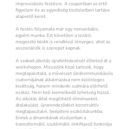
improvizációs festésre. A csoportban az értő
figyelem és az egyediség tiszteletben tartása
alapvető keret.
A festés folyamata már egy nonverbális,
egyéni munka. Ezt követően a lezáró,
megosztó blokk is rendkívül lényeges, ahol az
asszociációk is szerepet kapnak.
A szabad alkotás újrafelfedezését élheted át a
workshopon. Missziónk közé tartozik, hogy
megtapasztald, a művészet (ön)kommunikációs
csatornájának alkalmazása nem különleges
kiváltság, hanem mindenki számára elérhető
eszköz. Nem kell kiemelkedő tehetség hozzá.
Az alkotás által megélhető élményeket,
átalakulást, újrarendeződést konstruktív
megtapasztalni, beépíteni eszköztárunkba.
Ennek a dinamikának elsősorban a
transzformáló, szublimáló, önkifejező funkciója