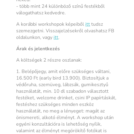
- több mint 24 különböző színű festékből
válogathatsz kedvedre.
A korábbi workshopok képeiből
itt
tudsz
szemezgetni. Visszajelzésekről olvashatsz FB
oldalunkon, vagy
itt
.
Árak és jelentkezés
A költségek 2 részre oszlanak:
1. Belépőjegy, amit előre szükséges váltani,
16.500 Ft (early bird 13.900). Biztosítjuk a
védőruha, szemüveg, lábzsák, gumikesztyű
használatát, min. 10 dl szabadon választott
festéket, welcome drinket, csini IP papírtáskát,
festéshez szükséges minden eszköz
használatát, no meg a lényeget: magát az
önismereti, alkotó élményt. A workshop után
egyéni konzultációra is lehetőség nyílik,
valamint az élményt megörökítő fotókat is