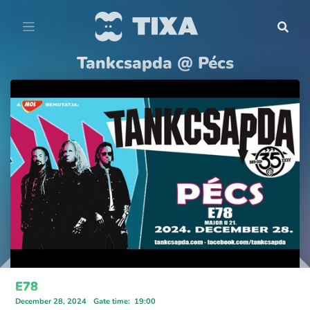
Tankcsapda @ Pécs
E78
December 28, 2024
Gate time
:
19:00