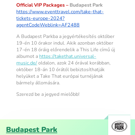
Official VIP Packages –
Budapest Park
https://www.eventtravel.com/
take-that-
tickets-europe-2024?
agentCodeWeblink=AF2488
A Budapest Parkba a jegyértékesítés október
19-én 10 órakor indul. Akik azonban október
17-én 18 óráig előrendelik a This Life című új
albumot a
https://takethat.universal-
music.de/
oldalon, azok 24 órával korábban,
október 18-án 10 órától bebiztosíthatják
helyüket a Take That európai turnéjának
bármely állomására.
Szerezd be a jegyed mielőbb!
Budapest Park