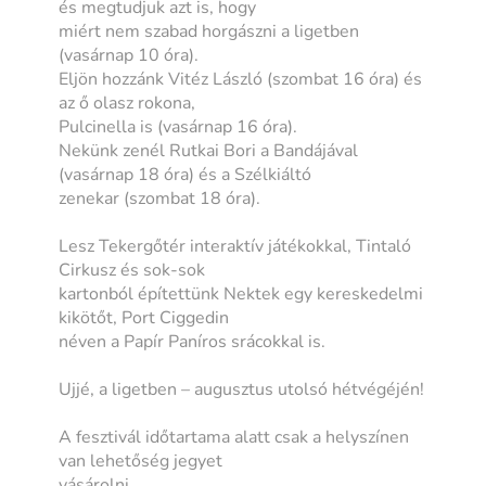
és megtudjuk azt is, hogy
miért nem szabad horgászni a ligetben
(vasárnap 10 óra).
Eljön hozzánk Vitéz László (szombat 16 óra) és
az ő olasz rokona,
Pulcinella is (vasárnap 16 óra).
Nekünk zenél Rutkai Bori a Bandájával
(vasárnap 18 óra) és a Szélkiáltó
zenekar (szombat 18 óra).
Lesz Tekergőtér interaktív játékokkal, Tintaló
Cirkusz és sok-sok
kartonból építettünk Nektek egy kereskedelmi
kikötőt, Port Ciggedin
néven a Papír Paníros srácokkal is.
Ujjé, a ligetben – augusztus utolsó hétvégéjén!
A fesztivál időtartama alatt csak a helyszínen
van lehetőség jegyet
vásárolni.