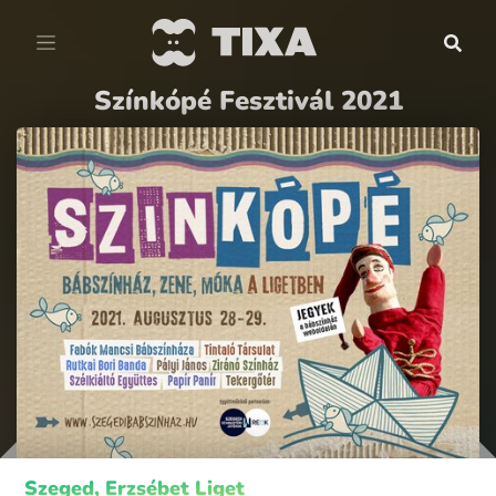
Színkópé Fesztivál 2021
Szeged, Erzsébet Liget