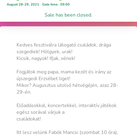
August 28-29, 2021
Gate time
:
09:00
Sale has been closed.
Kedves fesztiválra látogató családok, drága
szegediek! Hölgyek, urak!
Kicsik, nagyok! Ifjak, vének!
Fogjátok meg papa, mama kezét és irány az
újszegedi Erzsébet liget!
Mikor? Augusztus utolsó hétvégéjén, azaz 28-
29-én.
Előadásokkal, koncertekkel, interaktív játékok
egész sorával várjuk a
családokat!
Itt lesz velünk Fabók Mancsi (szombat 10 óra),