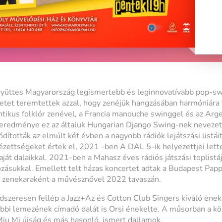
gyüttes Magyarország legismertebb és leginnovatívabb pop-sw
etet teremtettek azzal, hogy zenéjük hangzásában harmóniára 
tikus folklór zenével, a Francia manouche swinggel és az Arge
eredménye ez az általuk Hungarian Django Swing-nek nevezett
ították az elmúlt két évben a nagyobb rádiók lejátszási listáit
zettségeket értek el, 2021 -ben A DAL 5-ik helyezettjei let
ját dalaikkal. 2021-ben a Mahasz éves rádiós játszási toplistá
ásukkal. Emellett telt házas koncertet adtak a Budapest Pap
s zenekaraként a művésznővel 2022 tavaszán.
dszeresen fellép a Jazz+Az és Cotton Club Singers kiváló éne
ábbi lemezének címadó dalát is Orsi énekelte. A műsorban a k
Miu Mi újság és más hasonló, ismert dallamok.