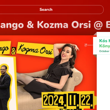
jango & Kozma Orsi @ 
Kós 
Köny
October