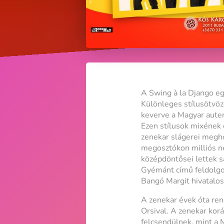
A Swing à la Django e
Különleges stílusötvöz
keverve a Magyar auten
Ezen stílusok mixének 
zenekar slágerei meghód
megosztókon milliós né
középdöntősei lettek sa
Gyémánt című feldolgoz
Bangó Margit hivatalo
A zenekar évek óta ren
Orsival. A zenekar kor
felcsendülnek, mint a 