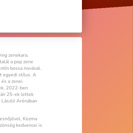
ing zenekara.
talál a pop zene
ntín bossa novával.
 egyedi stílus. A
 és a zenei
tek, 2022-ben
ján 25-ek lettek
p László Arénában
kesnőjével, Kozma
özönség kedvencei is