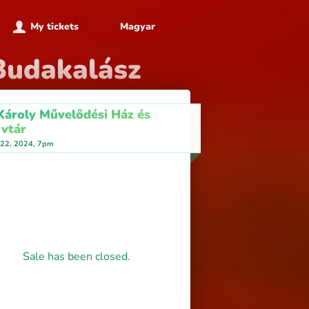
My tickets
Magyar
Budakalász
Károly Művelődési Ház és
vtár
 22, 2024, 7pm
Sale has been closed.