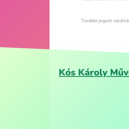
További jegyek vásárlá
Kós Károly Műv