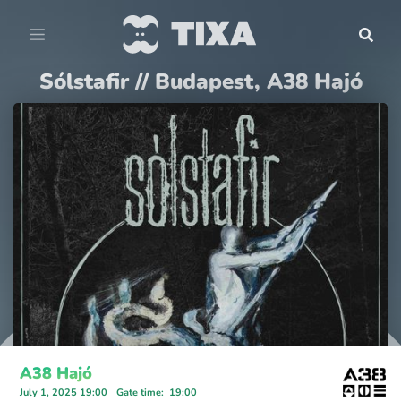
Sólstafir // Budapest, A38 Hajó
A38 Hajó
July 1, 2025 19:00
Gate time
:
19:00