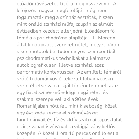
előadóművészetet kísérli meg összevonni. A
kifejezés magyar megfelelőjét még nem
fogalmazták meg a színház esztéták, hiszen
mint önálló színházi műfaj csupán az elmúlt
évtizedben kezdett elterjedni. Előadásom fő
témája a pszichodráma alapítója, J.L. Moreno
által kidolgozott szerepelmélet, melyet három
síkon mutatok be: tudományos szempontból
pszichodramatikus technikákat alkalmazva,
autobiografikusan, illetve színházi, azaz
performatív kontextusban. Az említett témáról
szóló tudományos értekezlet folyamatosan
szemléltetve van a saját történetemmel, azaz
egy fiatal színésznő eddigi magánéleti és
szakmai szerepeivel, aki a 90es évek
Romániájában nőtt fel, mint kisebbség, közel
egy évtizede kezdte el színművészeti
tanulmányait és tíz év aktív szakmai tapasztalat
után, szabadúszóvá vált a világjárvány kellős
közepén. A közel 1 óra 40 perces önálló est a