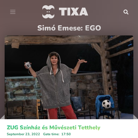
Simó Emese: EGO
ZUG Színház és Művészeti Tetthely
September 23, 2022
Gate time
:
17:50