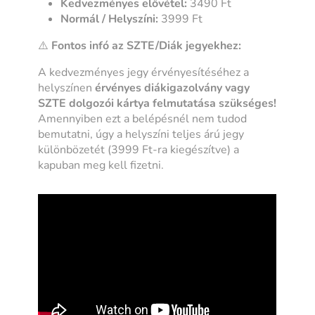
Kedvezményes elővétel:
3490 Ft
Normál / Helyszíni:
3999 Ft
⚠️
Fontos infó az SZTE/Diák jegyekhez:
A kedvezményes jegy érvényesítéséhez a
helyszínen
érvényes diákigazolvány vagy
SZTE dolgozói kártya felmutatása szükséges!
Amennyiben ezt a belépésnél nem tudod
bemutatni, úgy a helyszíni teljes árú jegy
különbözetét (3999 Ft-ra kiegészítve) a
kapuban meg kell fizetni.