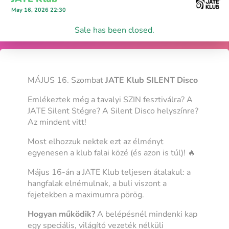
May 16, 2026 22:30
Sale has been closed.
MÁJUS 16. Szombat
JATE Klub SILENT Disco
Emlékeztek még a tavalyi SZIN fesztiválra? A
JATE Silent Stégre? A Silent Disco helyszínre?
Az mindent vitt!
Most elhozzuk nektek ezt az élményt
egyenesen a klub falai közé (és azon is túl)! 🔥
Május 16-án a JATE Klub teljesen átalakul: a
hangfalak elnémulnak, a buli viszont a
fejetekben a maximumra pörög.
Hogyan működik?
A belépésnél mindenki kap
egy speciális, világító vezeték nélküli