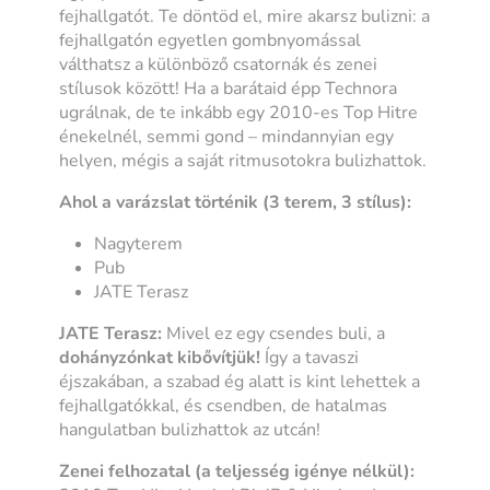
fejhallgatót. Te döntöd el, mire akarsz bulizni: a
fejhallgatón egyetlen gombnyomással
válthatsz a különböző csatornák és zenei
stílusok között! Ha a barátaid épp Technora
ugrálnak, de te inkább egy 2010-es Top Hitre
énekelnél, semmi gond – mindannyian egy
helyen, mégis a saját ritmusotokra bulizhattok.
Ahol a varázslat történik (3 terem, 3 stílus):
Nagyterem
Pub
JATE Terasz
JATE Terasz:
Mivel ez egy csendes buli, a
dohányzónkat kibővítjük!
Így a tavaszi
éjszakában, a szabad ég alatt is kint lehettek a
fejhallgatókkal, és csendben, de hatalmas
hangulatban bulizhattok az utcán!
Zenei felhozatal (a teljesség igénye nélkül):