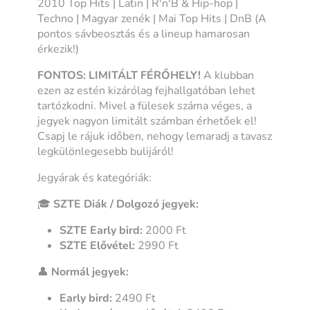
2010 Top Hits | Latin | R'n'B & Hip-hop |
Techno | Magyar zenék | Mai Top Hits | DnB
(A
pontos sávbeosztás és a lineup hamarosan
érkezik!)
FONTOS: LIMITÁLT FÉRŐHELY!
A klubban
ezen az estén
kizárólag
fejhallgatóban lehet
tartózkodni. Mivel a fülesek száma véges, a
jegyek nagyon limitált számban érhetőek el!
Csapj le rájuk időben, nehogy lemaradj a tavasz
legkülönlegesebb bulijáról!
Jegyárak és kategóriák:
🎓
SZTE Diák / Dolgozó jegyek:
SZTE Early bird:
2000 Ft
SZTE Elővétel:
2990 Ft
👤
Normál jegyek:
Early bird:
2490 Ft