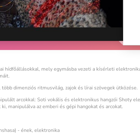
pai hídfőállásokkal, mely egymásba vezeti a kísérleti elektronik
máit.
több dimenziós ritmusvilág, zajok és lírai szövegek ütközése.
ulált arcokkal: Soti vokális és elektronikus hangzói Shoty ele
 ki, manipulálva az emberi és gépi hangokat és arcokat.
nshasa) - ének, elektronika