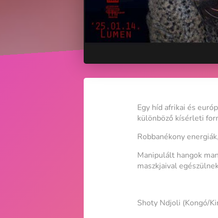
Egy híd afrikai és euró
különböző kísérleti for
Robbanékony energiák, 
Manipulált hangok manip
maszkjaival egészülnek
Shoty Ndjoli (Kongó/Ki