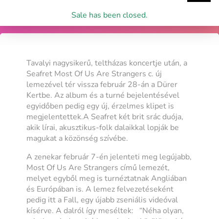
Sale has been closed.
Tavalyi nagysikerű, teltházas koncertje után, a
Seafret Most Of Us Are Strangers c. új
lemezével tér vissza február 28-án a Dürer
Kertbe. Az album és a turné bejelentésével
egyidőben pedig egy új, érzelmes klipet is
megjelentettek.A Seafret két brit srác duója,
akik lírai, akusztikus-folk dalaikkal lopják be
magukat a közönség szívébe.
A zenekar február 7-én jelenteti meg legújabb,
Most Of Us Are Strangers című lemezét,
melyet egyből meg is turnéztatnak Angliában
és Európában is. A lemez felvezetéseként
pedig itt a Fall, egy újabb zseniális videóval
kísérve. A dalról így meséltek:
“Néha olyan,