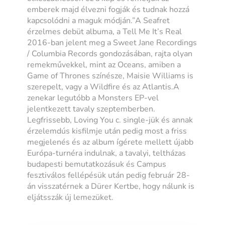
emberek majd élvezni fogják és tudnak hozzá
kapcsolódni a maguk módján.”
A Seafret
érzelmes debüt albuma, a Tell Me It’s Real
2016-ban jelent meg a Sweet Jane Recordings
/ Columbia Records gondozásában, rajta olyan
remekművekkel, mint az Oceans, amiben a
Game of Thrones színésze, Maisie Williams is
szerepelt, vagy a Wildfire és az Atlantis.A
zenekar legutóbb a Monsters EP-vel
jelentkezett tavaly szeptemberben.
Legfrissebb, Loving You c. single-jük és annak
érzelemdús kisfilmje után pedig most a friss
megjelenés és az album ígérete mellett újabb
Európa-turnéra indulnak, a tavalyi, teltházas
budapesti bemutatkozásuk és Campus
fesztiválos fellépésük után pedig február 28-
án visszatérnek a Dürer Kertbe, hogy nálunk is
eljátsszák új lemezüket.