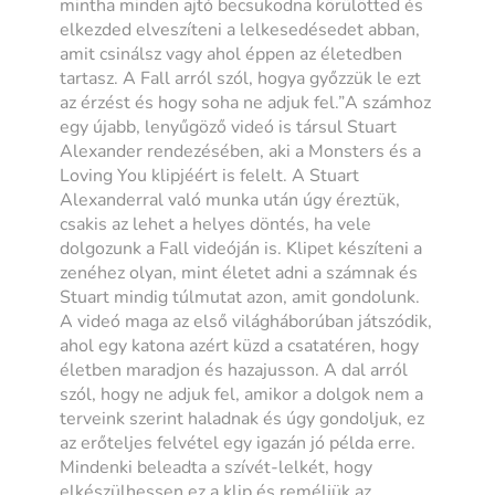
mintha minden ajtó becsukodna körülötted és
elkezded elveszíteni a lelkesedésedet abban,
amit csinálsz vagy ahol éppen az életedben
tartasz. A Fall arról szól, hogya győzzük le ezt
az érzést és hogy soha ne adjuk fel.”
A számhoz
egy újabb, lenyűgöző videó is társul Stuart
Alexander rendezésében, aki a Monsters és a
Loving You klipjéért is felelt.
A Stuart
Alexanderral való munka után úgy éreztük,
csakis az lehet a helyes döntés, ha vele
dolgozunk a Fall videóján is. Klipet készíteni a
zenéhez olyan, mint életet adni a számnak és
Stuart mindig túlmutat azon, amit gondolunk.
A videó maga az első világháborúban játszódik,
ahol egy katona azért küzd a csatatéren, hogy
életben maradjon és hazajusson. A dal arról
szól, hogy ne adjuk fel, amikor a dolgok nem a
terveink szerint haladnak és úgy gondoljuk, ez
az erőteljes felvétel egy igazán jó példa erre.
Mindenki beleadta a szívét-lelkét, hogy
elkészülhessen ez a klip és reméljük az