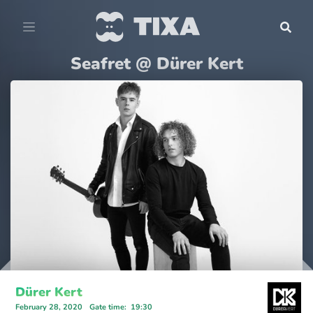
Seafret @ Dürer Kert
Dürer Kert
February 28, 2020
Gate time
:
19:30