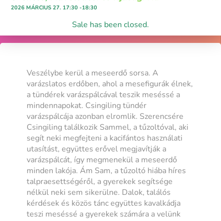
2026 MÁRCIUS 27. 17:30 -18:30
Sale has been closed.
Veszélybe kerül a meseerdő sorsa. A
varázslatos erdőben, ahol a mesefigurák élnek,
a tündérek varázspálcával teszik meséssé a
mindennapokat. Csingiling tündér
varázspálcája azonban elromlik. Szerencsére
Csingiling találkozik Sammel, a tűzoltóval, aki
segít neki megfejteni a kacifántos használati
utasítást, együttes erővel megjavítják a
varázspálcát, így megmenekül a meseerdő
minden lakója. Ám Sam, a tűzoltó hiába híres
talpraesettségéről, a gyerekek segítsége
nélkül neki sem sikerülne. Dalok, találós
kérdések és közös tánc együttes kavalkádja
teszi meséssé a gyerekek számára a velünk