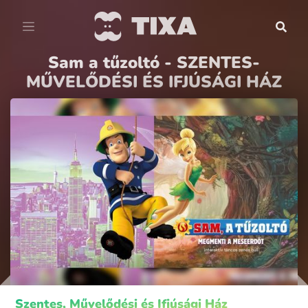
Sam a tűzoltó - SZENTES-
MŰVELŐDÉSI ÉS IFJÚSÁGI HÁZ
Szentes, Művelődési és Ifjúsági Ház