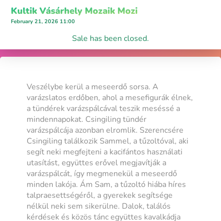
Kultik Vásárhely Mozaik Mozi
February 21, 2026 11:00
Sale has been closed.
Veszélybe kerül a meseerdő sorsa. A
varázslatos erdőben, ahol a mesefigurák élnek,
a tündérek varázspálcával teszik meséssé a
mindennapokat. Csingiling tündér
varázspálcája azonban elromlik. Szerencsére
Csingiling találkozik Sammel, a tűzoltóval, aki
segít neki megfejteni a kacifántos használati
utasítást, együttes erővel megjavítják a
varázspálcát, így megmenekül a meseerdő
minden lakója. Ám Sam, a tűzoltó hiába híres
talpraesettségéről, a gyerekek segítsége
nélkül neki sem sikerülne. Dalok, találós
kérdések és közös tánc együttes kavalkádja