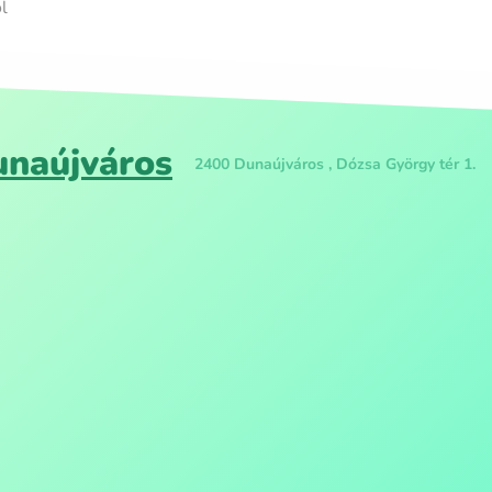
l
unaújváros
2400 Dunaújváros , Dózsa György tér 1.