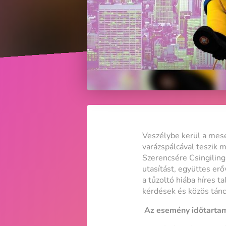
Veszélybe kerül a mese
varázspálcával teszik 
Szerencsére Csingiling 
utasítást, együttes er
a tűzoltó hiába híres t
kérdések és közös tánc
Az esemény időtartam