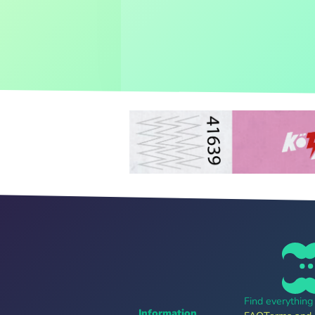
Find everythin
Information