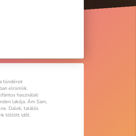
 a tündérek
ban elromlik.
ifántos használati
inden lakója. Ám Sam,
ne. Dalok, találós
 töltött időt.