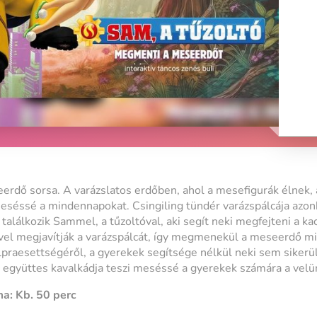
erdő sorsa. A varázslatos erdőben, ahol a mesefigurák élnek,
meséssé a mindennapokat. Csingiling tündér varázspálcája azon
találkozik Sammel, a tűzoltóval, aki segít neki megfejteni a kac
ővel megjavítják a varázspálcát, így megmenekül a meseerdő m
alpraesettségéről, a gyerekek segítsége nélkül neki sem sikerül
 együttes kavalkádja teszi meséssé a gyerekek számára a velünk
a: Kb. 50 perc