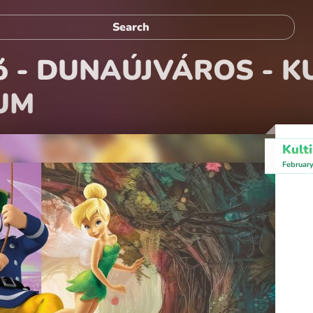
tó - DUNAÚJVÁROS - 
UM
Kult
Februar