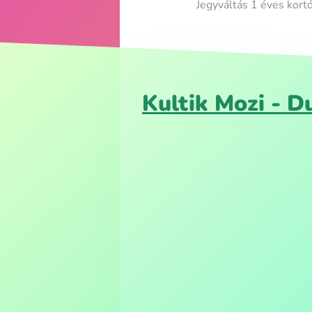
Jegyváltás 1 éves kortó
Kultik Mozi - D