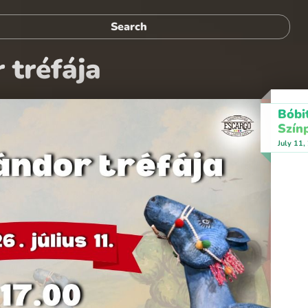
 tréfája
Bóbi
Szín
July 11