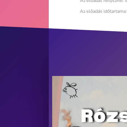
Az előadás helyszíne: 
Az előadás időtartama: