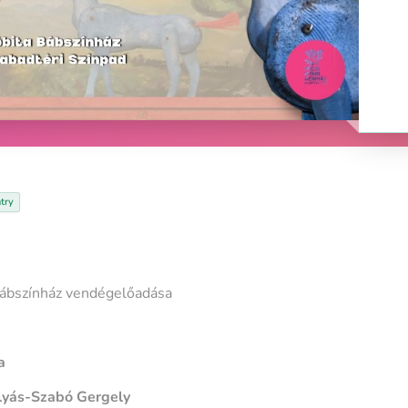
try
Bábszínház vendégelőadása
a
lyás-Szabó Gergely