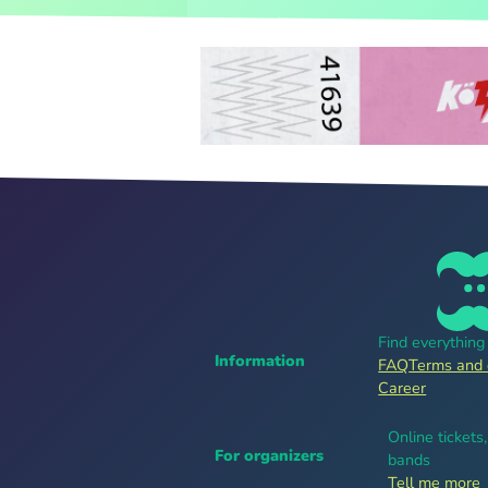
Find everythin
Information
FAQ
Terms and 
Career
Online tickets
For organizers
bands
Tell me more