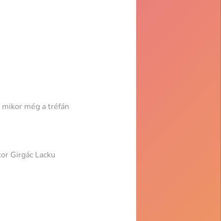
 mikor még a tréfán
kor Girgác Lacku