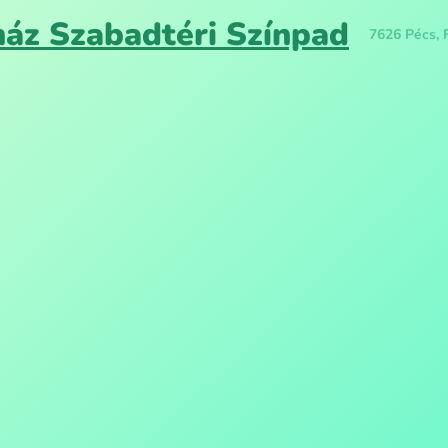
ház Szabadtéri Színpad
7626 Pécs, 