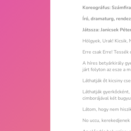
Koreográfus: Számfir
Író, dramaturg, rende
Játssza: Janicsek Péte
Hölgyek, Urak! Kicsik, 
Erre csak Erre! Tessék 
A híres betyárkirály g
járt folyton az esze a 
Láthatják őt kicsiny cs
Láthatják gyerkőcként, 
cimborájával két bugyu
Látom, hogy nem hiszik
No uccu, kerekedjenek f