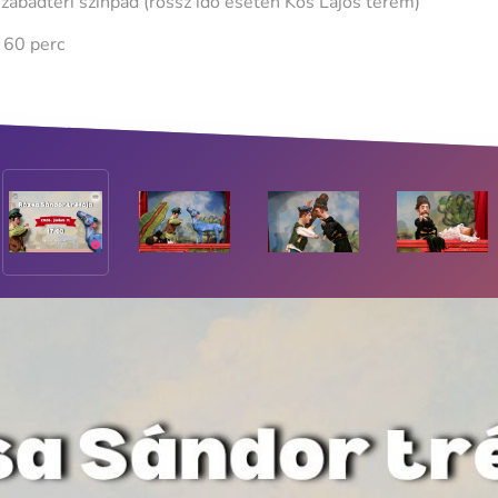
szabadtéri színpad (rossz idő esetén Kós Lajos terem)
 60 perc