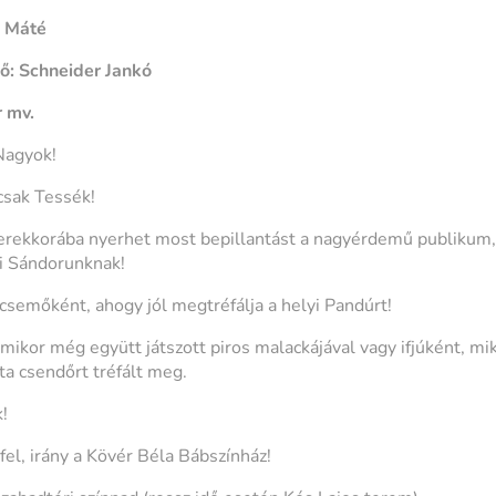
a Máté
ző: Schneider Jankó
r mv.
Nagyok!
csak Tessék!
yerekkorába nyerhet most bepillantást a nagyérdemű publikum,
mi Sándorunknak!
ecsemőként, ahogy jól megtréfálja a helyi Pandúrt!
mikor még együtt játszott piros malackájával vagy ifjúként, mi
ta csendőrt tréfált meg.
!
el, irány a Kövér Béla Bábszínház!