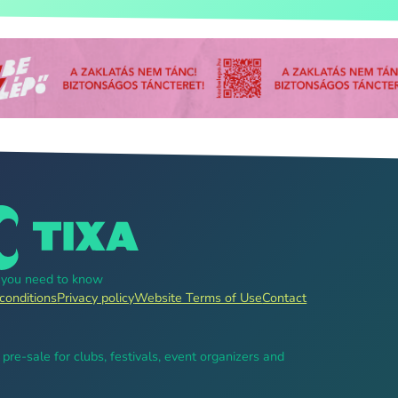
g you need to know
conditions
Privacy policy
Website Terms of Use
Contact
, pre-sale for clubs, festivals, event organizers and