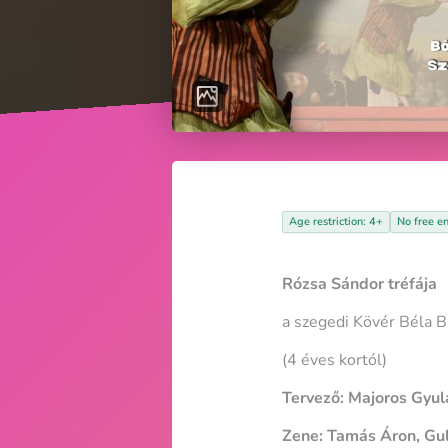
Age restriction: 4+
No free en
Rózsa Sándor tréfája
a szegedi Kövér Béla 
(4 éves kortól)
Tervező: Majoros Gyul
Zene: Tamás Áron, Gu