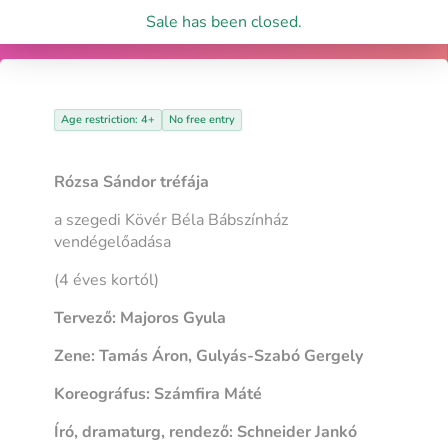
Sale has been closed.
Age restriction: 4+
No free entry
Rózsa Sándor tréfája
a szegedi Kövér Béla Bábszínház
vendégelőadása
(4 éves kortól)
Tervező: Majoros Gyula
Zene: Tamás Áron, Gulyás-Szabó Gergely
Koreográfus: Számfira Máté
Író, dramaturg, rendező: Schneider Jankó