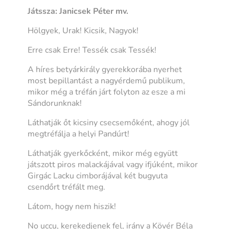
Játssza: Janicsek Péter mv.
Hölgyek, Urak! Kicsik, Nagyok!
Erre csak Erre! Tessék csak Tessék!
A híres betyárkirály gyerekkorába nyerhet
most bepillantást a nagyérdemű publikum,
mikor még a tréfán járt folyton az esze a mi
Sándorunknak!
Láthatják őt kicsiny csecsemőként, ahogy jól
megtréfálja a helyi Pandúrt!
Láthatják gyerkőcként, mikor még együtt
játszott piros malackájával vagy ifjúként, mikor
Girgác Lacku cimborájával két bugyuta
csendőrt tréfált meg.
Látom, hogy nem hiszik!
No uccu, kerekedjenek fel, irány a Kövér Béla