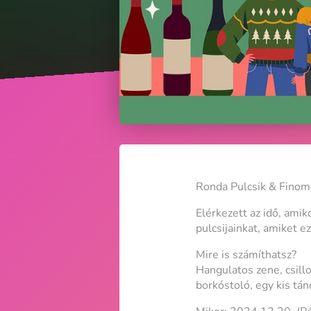
Ronda Pulcsik & Finom 
Elérkezett az idő, ami
pulcsijainkat, amiket e
Mire is számíthatsz?
Hangulatos zene, csillo
borkóstoló, egy kis tán