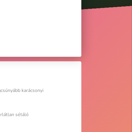
egcsúnyább karácsonyi
rlátlan sétáló