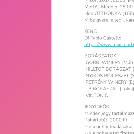
Mikor: 2024.12.20. (P
Mettől-Meddig: 18:00-
Hol: OTTHONKA (1088 B
Mibe gyere: a leg... ka
ZENE:
DJ Fabio Castello
https://www.mixcloud.
BORÁSZATOK:
GOBRI WINERY (Mátr
HILLTOP BORÁSZAT (
NYIKOS PINCÉSZET (S
PETRÉNY WINERY (Eg
T3 BORÁSZAT (Tokaj
VINTONIC
JEGYINFÓK:
Minden jegy tartalmazz
Pohárletét: 2000 Ft
--> a pohár leadásakor 
--> a pohárletét fize