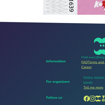
Find everythin
Information
FAQ
Terms and 
Career
Online tickets
For organizers
bands
Tell me more
Follow us