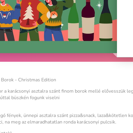
Borok - Christmas Edition
kor a karácsonyi asztalra szánt finom borok mellé elővesszük l
zúttal büszkén fogunk viselni
gó fények, ünnepi asztalra szánt pizza&snack, laza&kötetlen ko
ci, na meg az elmaradhatatlan ronda karácsonyi pulcsik.