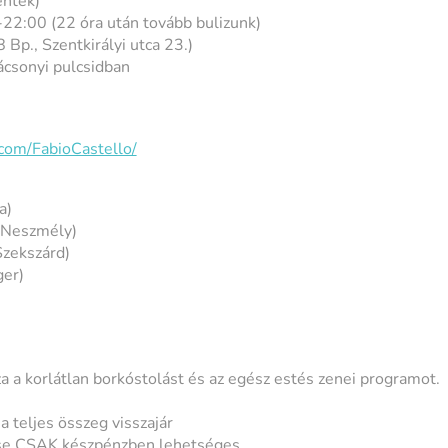
éntek)
22:00 (22 óra után tovább bulizunk)
p., Szentkirályi utca 23.)
rácsonyi pulcsidban
com/FabioCastello/
a)
Neszmély)
zekszárd)
er)
)
a a korlátlan borkóstolást és az egész estés zenei programot.
a teljes összeg visszajár
tése CSAK készpénzben lehetséges