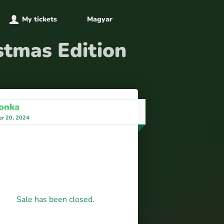
My tickets
Magyar
stmas Edition
onka
r 20, 2024
Sale has been closed.