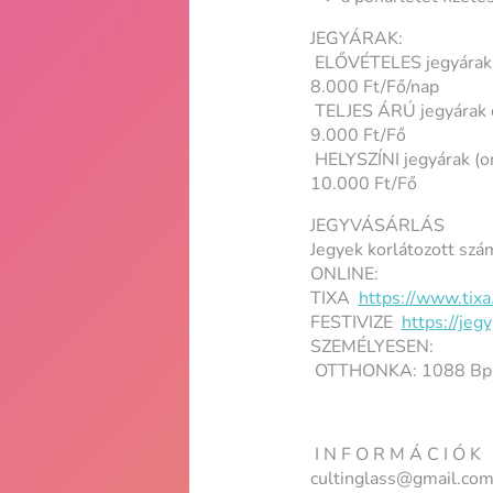
JEGYÁRAK:
ELŐVÉTELES jegyárak 
8.000 Ft/Fő/nap
TELJES ÁRÚ jegyárak 
9.000 Ft/Fő
HELYSZÍNI jegyárak (on
10.000 Ft/Fő
JEGYVÁSÁRLÁS
Jegyek korlátozott szá
ONLINE:
TIXA
https://www.tixa
FESTIVIZE
https://jeg
SZEMÉLYESEN:
OTTHONKA: 1088 Bp., S
I N F O R M Á C I Ó K
cultinglass@gmail.com