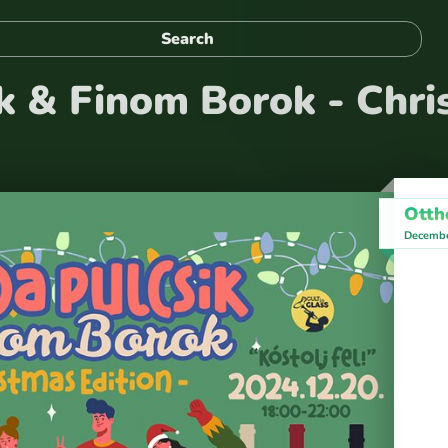
k & Finom Borok - Chri
Otth
Decembe