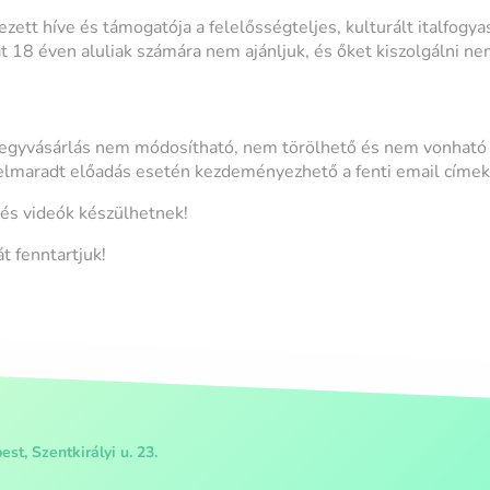
ezett híve és támogatója a felelősségteljes, kulturált italfogy
t 18 éven aluliak számára nem ajánljuk, és őket kiszolgálni ne
 jegyvásárlás nem módosítható, nem törölhető és nem vonható v
g elmaradt előadás esetén kezdeményezhető a fenti email címe
és videók készülhetnek!
t fenntartjuk!
st, Szentkirályi u. 23.