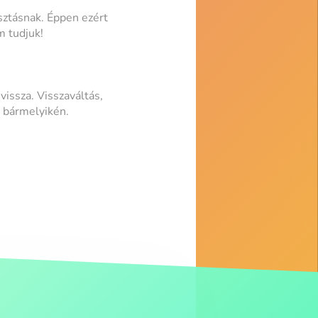
asztásnak. Éppen ezért
m tudjuk!
issza. Visszaváltás,
k bármelyikén.