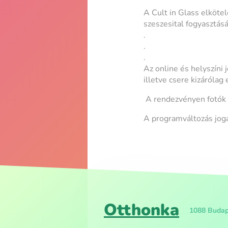
A Cult in Glass elkötel
szeszesital fogyasztásá
.
.
.
Az online és helyszíni
illetve csere kizáróla
A rendezvényen fotók 
A programváltozás jogá
Otthonka
1088 Budape