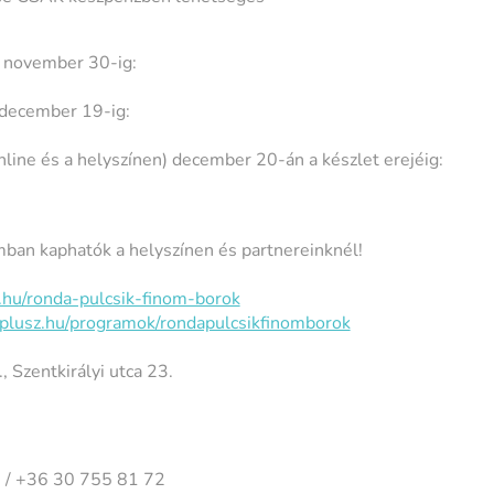
november 30-ig:
december 19-ig:
line és a helyszínen) december 20-án a készlet erejéig:
mban kaphatók a helyszínen és partnereinknél!
.hu/ronda-pulcsik-finom-borok
yplusz.hu/programok/rondapulcsikfinomborok
zentkirályi utca 23.
 / +36 30 755 81 72